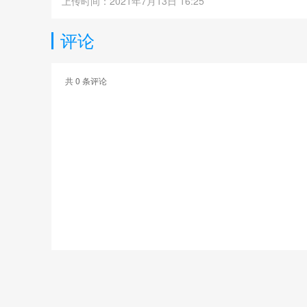
上传时间：2021年7月13日 16:25
评论
共
0
条评论