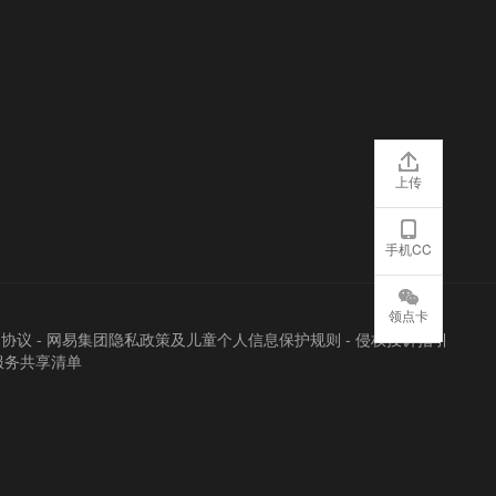
上传
手机CC
领点卡
户协议
-
网易集团隐私政策及儿童个人信息保护规则
-
侵权投诉指引
服务共享清单