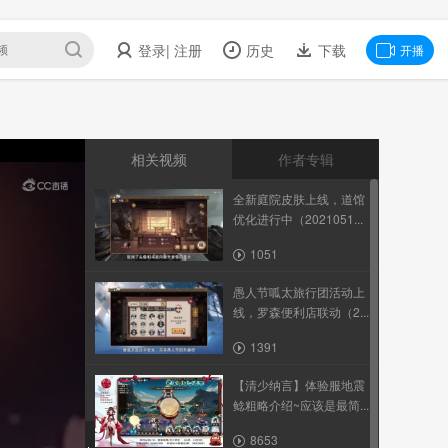
登录
| 注册
历史
下载
开播
相关视频
作者专辑
全新庭院皮肤上线，道馆
优化进行中（2021051...
1051
愚人节呱太旅行团活动上
线，罗森便利店联动（2...
1391
【清少纳言】体验服地震
鲶粗略介绍~应该是最简...
8653