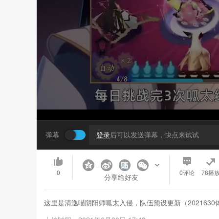
弹幕
登录
后可以发送弹幕，快点来试试
0
0
评论
78播
分享给好友
这里是清逸喵阴阳师呱太入侵，队伍预设更新（20216