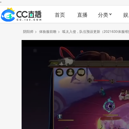
"
首页
直播
分类
娱
阴阳师
>
体验服前瞻
>
呱太入侵，队伍预设更新（2021630体服