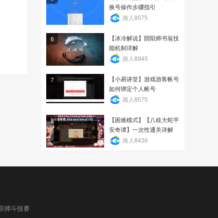
换号操作步骤指引
路人8575
【冰冷解说】阴阳师书翁技
6
能机制详解
路人8945
【小易讲堂】游戏游客帐号
7
如何绑定个人帐号
路人8575
【困难模式】【八歧大蛇平
8
安奇谭】一次性通关详解
路人8436
宗师斗技赛