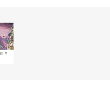
接pve最新预设|斗技红蓝帽|日常托管