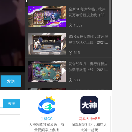
全新SR纸舞降临，彼岸
花万年竹新皮上线（20...
1.3万
SSR帝释天降临，红莲华
冕大型活动上线（2021...
615
花合战臯月，青行灯新皮
肤紫阳微雨上线（2021...
583
发送
SSR阿修罗降临，世界活
动天魔归来上线（2021...
关注
432
手机CC
帝释天自动AI优化，追月
网易大神APP
大神攻略独家放送，海
神技能调整增强（2021...
游戏玩家社区，和红人
量视频掌上点播
大神一起玩