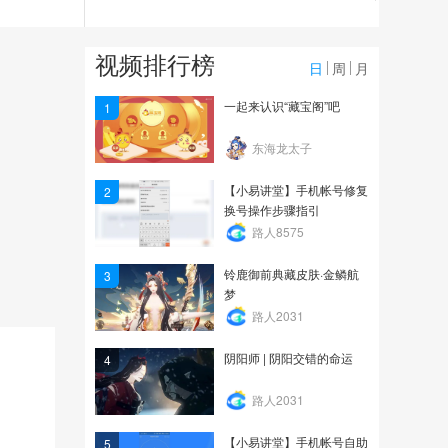
533
京武合战•斗技赛季-叁即
视频排行榜
将开启，蝉冰雪女首无...
日
周
月
1742
一起来认识“藏宝阁”吧
1
【阴阳师】小天狗召唤动
东海龙太子
画，式神建模更新展示...
【小易讲堂】手机帐号修复
2
1.4万
换号操作步骤指引
路人8575
铃鹿御前典藏皮肤·金鳞航
3
梦
路人2031
阴阳师 | 阴阳交错的命运
4
路人2031
【小易讲堂】手机帐号自助
5