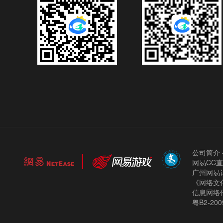
公司简介
网易CC
广州网易计
《网络文化
信息网络
粤B2-200