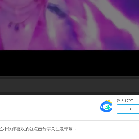
路人1727
0
放
各位小伙伴喜欢的就点击分享关注发弹幕～