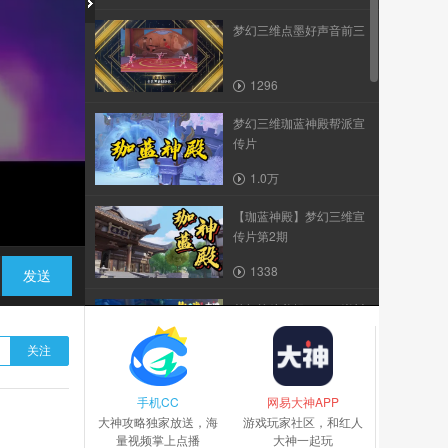
梦幻三维点墨好声音前三
1296
梦幻三维珈蓝神殿帮派宣
传片
1.0万
【珈蓝神殿】梦幻三维宣
传片第2期
1338
发送
梦幻战斗剪辑_30S_崇川
_1216（2）
关注
713
手机CC
《仙鹿·情劫》桃花诺 菀
网易大神APP
大神攻略独家放送，海
大师作品
游戏玩家社区，和红人
量视频掌上点播
大神一起玩