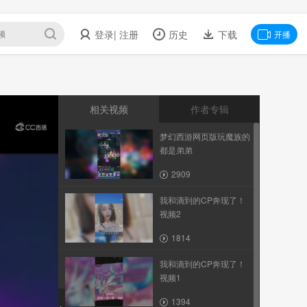
登录
| 注册
历史
下载
开播
相关视频
作者专辑
梦幻西游网页版玩魔族的
都是弟弟
2909
我和滴到的CP奔现了！
视频2
1814
我和滴到的CP奔现了！
视频1
1394