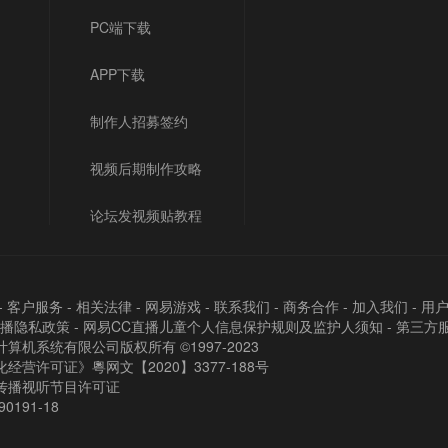
PC端下载
APP下载
制作人招募签约
视频后期制作攻略
论坛发视频贴教程
-
客户服务
-
相关法律
-
网易游戏
-
联系我们
-
商务合作
-
加入我们
-
用
直播隐私政策
-
网易CC直播儿童个人信息保护规则及监护人须知
-
第三方
算机系统有限公司版权所有 ©1997-2023
经营许可证》粵网文【2020】3377-188号
传播视听节目许可证
90191-18