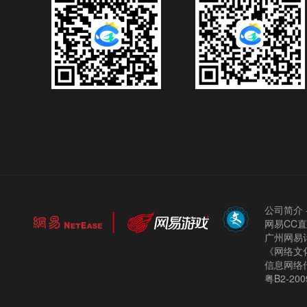
公司简介
网易CC
广州网易计
《网络文化
信息网络
粤B2-200