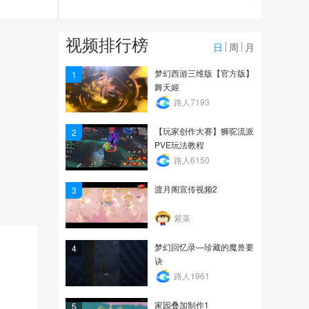
1157
云妹，我们永远在这里
视频排行榜
日
周
月
112
梦幻西游三维版【官方版】
1
舞天姬
点墨生花小组点墨好声音
路人7193
完整版
【玩家创作大赛】狮驼流派
2
261
PVE玩法教程
路人6150
渡月阁宣传视频2
3
紫菜
梦幻回忆录—珍藏的魔兽要
4
诀
路人1961
家园叠加制作1
5