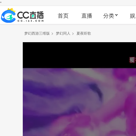
"
首页
直播
分类
娱
梦幻西游三维版
>
梦幻同人
>
夏夜听歌