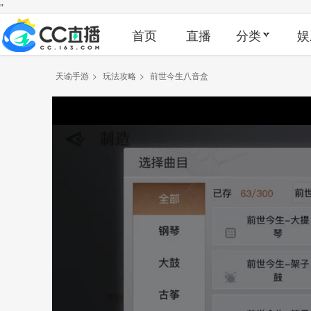
"
首页
直播
分类
娱
天谕手游
>
玩法攻略
>
前世今生八音盒