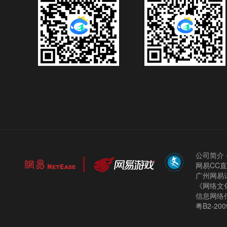
公司简介
网易CC
广州网易计
《网络文化
信息网络
粤B2-200