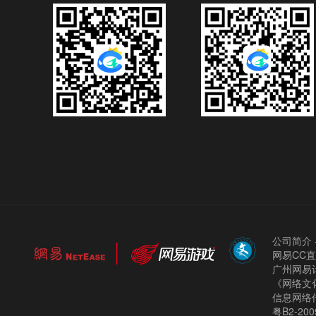
公司简介
网易CC
广州网易计
《网络文化
信息网络
粤B2-200