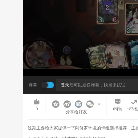
弹幕
登录
后可以发送弹幕，快点来试试
0
0
评论
127播
分享给好友
这期主要给大家提供一下阿修罗环境的卡组选择推荐，主