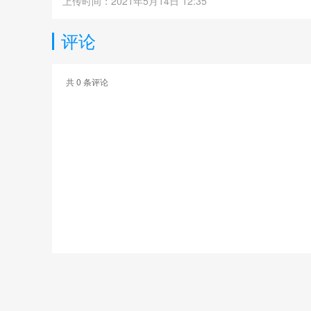
上传时间：2021年5月14日 12:35
评论
共
0
条评论