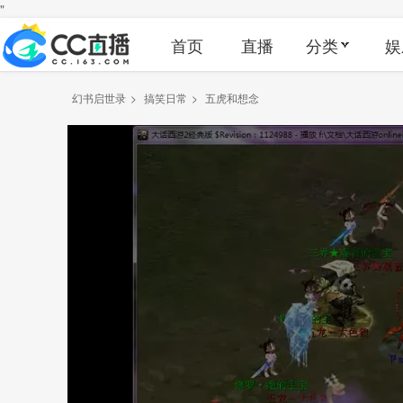
"
首页
直播
分类
娱
幻书启世录
>
搞笑日常
>
五虎和想念