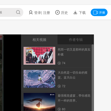
登录
| 注册
历史
下载
开播
相关视频
作者专辑
然而一切又是那样的真实
朴素
74
大自然是一切生命的摇
篮。蓝天白云
72
最强视觉盛宴，带你感觉
不一样的世界。
80