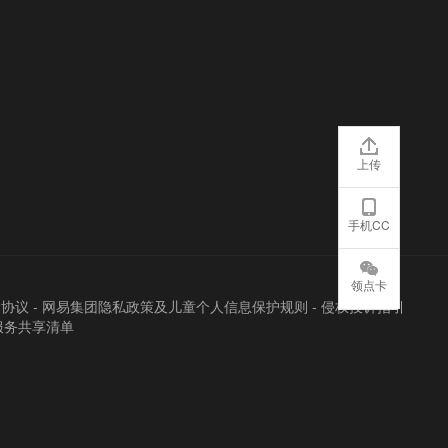
上传
手机CC
领点卡
户协议
-
网易集团隐私政策及儿童个人信息保护规则
-
侵权投诉指引
服务共享清单