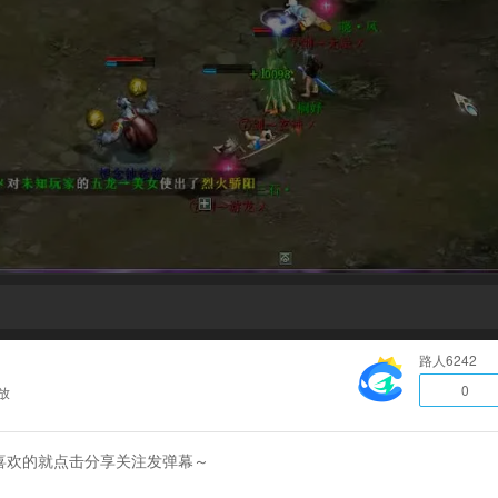
路人6242
0
放
喜欢的就点击分享关注发弹幕～