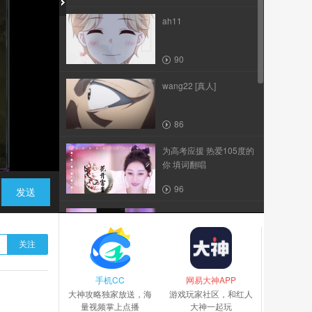
ah11
90
wang22 [真人]
86
为高考应援 热爱105度的
你 填词翻唱
96
发送
20210525
关注
110
手机CC
去疾很实用，能不能破吉
网易大神APP
大神攻略独家放送，海
人呢
游戏玩家社区，和红人
量视频掌上点播
大神一起玩