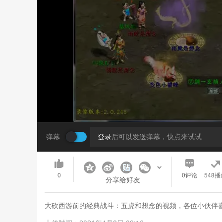
弹幕
登录
后可以发送弹幕，快点来试试
0
0
评论
548播
分享给好友
大砍西游前的经典战斗：五虎和想念的视频，各位小伙伴