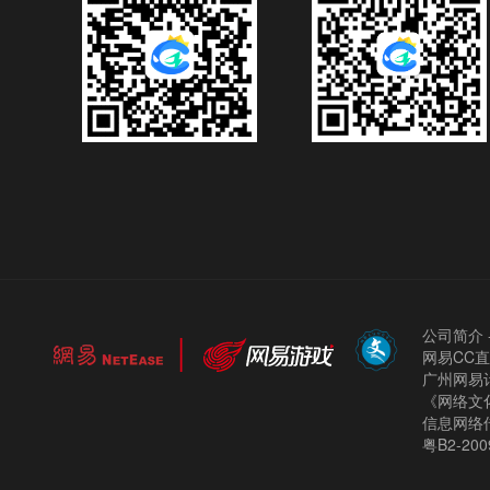
公司简介
网易CC
广州网易计
《网络文化
信息网络
粤B2-200