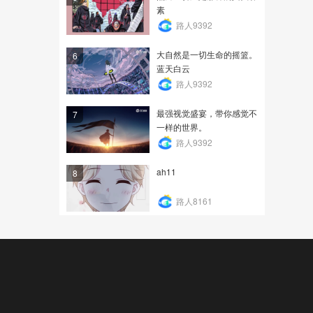
素
路人9392
大自然是一切生命的摇篮。
6
蓝天白云
路人9392
最强视觉盛宴，带你感觉不
7
一样的世界。
路人9392
ah11
8
路人8161