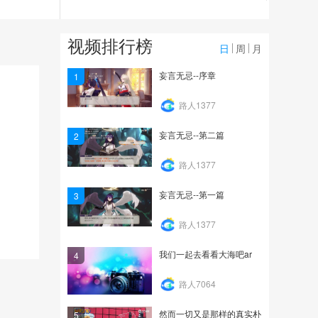
112
北风的足迹活动
视频排行榜
日
周
月
129
妄言无忌--序章
1
路人1377
妄言无忌--第二篇
2
路人1377
妄言无忌--第一篇
3
路人1377
我们一起去看看大海吧ar
4
路人7064
然而一切又是那样的真实朴
5