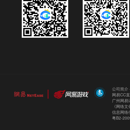
公司简介
网易CC
广州网易计
《网络文化
信息网络
粤B2-200