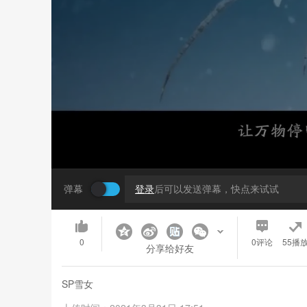
弹幕
登录
后可以发送弹幕，快点来试试
0
0
评论
55播
分享给好友
SP雪女