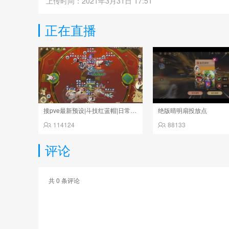
上传时间：2021年3月31日 17:51
正在直播
接pve最新预设|斗技红蓝帽|日常托管
绝版晴明扇投放点
114124
88133
评论
共
0
条评论