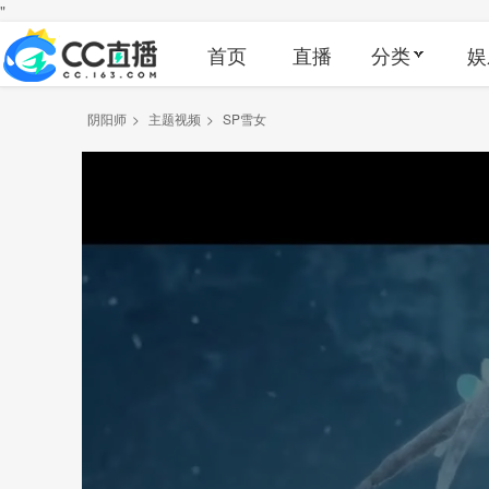
"
首页
直播
分类
娱
阴阳师
>
主题视频
>
SP雪女