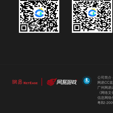
公司简介
网易CC
广州网易计
《网络文化
信息网络
粤B2-200