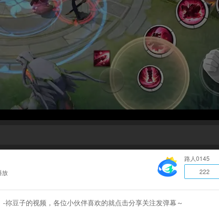
路人0145
222
播放
60）-祢豆子的视频，各位小伙伴喜欢的就点击分享关注发弹幕～