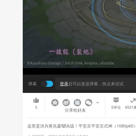
弹幕
登录
后可以发送弹幕，快点来试试
0
0
评论
6521
分享给好友
这里是洪兴蒋先森🤡决战！平安京平安京式神（1080p