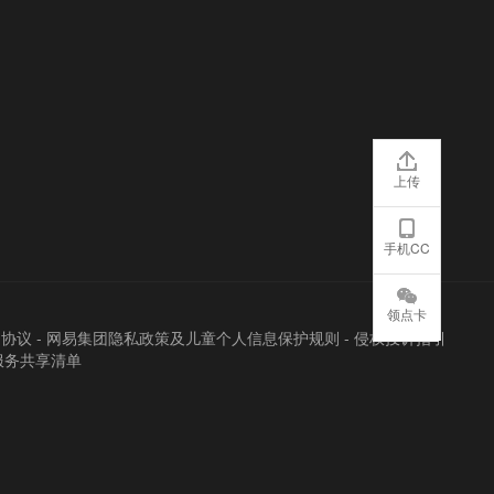
上传
手机CC
领点卡
户协议
-
网易集团隐私政策及儿童个人信息保护规则
-
侵权投诉指引
服务共享清单