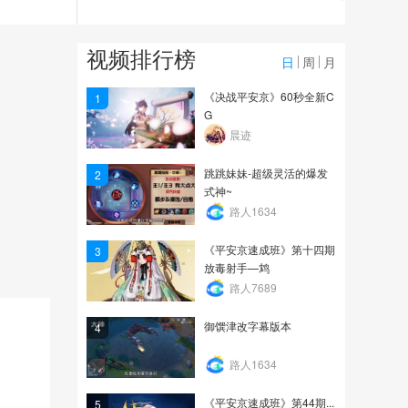
6.9万
好看到掉渣！下饭系二口
视频排行榜
女,,你值得拥有
日
周
月
8.0万
《决战平安京》60秒全新C
1
G
温柔的梦乡，致命的藤
晨迹
蔓，一反木绵魅惑登场。
跳跳妹妹-超级灵活的爆发
2
4.7万
式神~
路人1634
《平安京速成班》第十四期
3
放毒射手—鸩
路人7689
御馔津改字幕版本
4
路人1634
《平安京速成班》第44期...
5