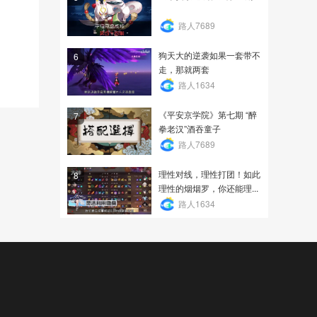
路人7689
狗天大的逆袭如果一套带不
6
走，那就两套
路人1634
《平安京学院》第七期 “醉
7
拳老汉”酒吞童子
路人7689
理性对线，理性打团！如此
8
理性的烟烟罗，你还能理...
路人1634