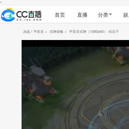
"
首页
直播
分类
娱
决战！平安京
>
式神攻略
>
平安京式神（1080p60）-祢豆子