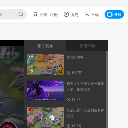
登录
| 注册
历史
下载
开播
相关视频
作者专辑
青行灯攻略
16.2万
狗天大的逆袭如果一套带
不走，那就两套
19.7万
八成玩家不知道的追月神
技巧
15.7万