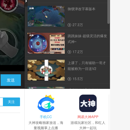
御馔津改字幕版本
27.3万
跳跳妹妹-超级灵活的爆发
式神~
17.2万
上课了，只有辅助一哥才
能被称为一目连V2
15.5万
发送
【式神攻略】机制全解
析！！阎魔大人去哪里？
关注
10.7万
手机CC
理性对线，理性打团！如
网易大神APP
大神攻略独家放送，海
此理性的烟烟罗，你还...
游戏玩家社区，和红人
量视频掌上点播
大神一起玩