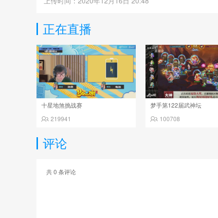
上传时间：2020年12月16日 20:48
正在直播
十星地煞挑战赛
梦手第122届武神坛
219941
100708
评论
共
0
条评论