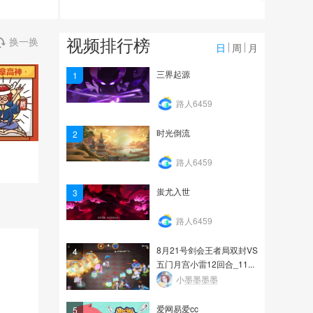
23.6万
20201020_剑会5门地府
视频排行榜
换一换
VS双封_20回合
日
周
月
9.8万
三界起源
1
20210227_89剑会_无双
路人6459
段位_五门大唐龙宫vs四...
时光倒流
2
1.8万
路人6459
蚩尤入世
3
路人6459
8月21号剑会王者局双封VS
4
五门月宫小雷12回合_11...
小墨墨墨墨
爱网易爱cc
5