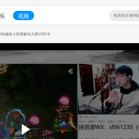
乐
视频
神威组小组赛解说九黎VS518