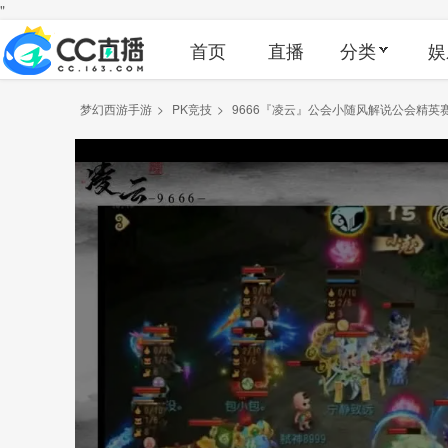
"
首页
直播
分类
娱
梦幻西游手游
>
PK竞技
>
9666『凌云』公会小随风解说公会精英赛