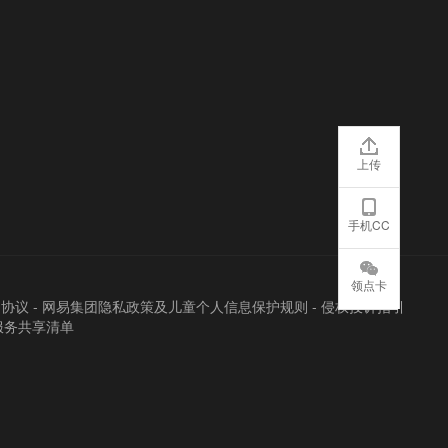
上传
手机CC
领点卡
户协议
-
网易集团隐私政策及儿童个人信息保护规则
-
侵权投诉指引
服务共享清单