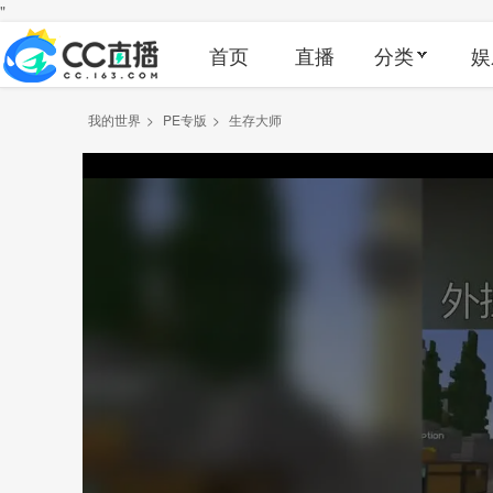
"
首页
直播
分类
娱
我的世界
>
PE专版
>
生存大师