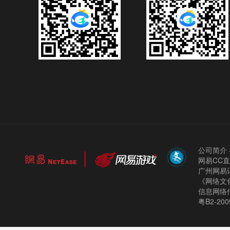
公司简介
网易CC
广州网易计
《网络文化
信息网络
粤B2-200