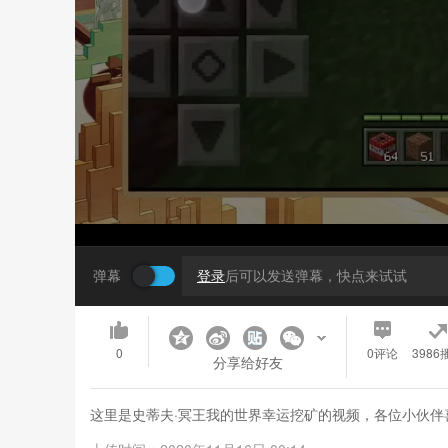
弹幕
登录
后可以发送弹幕，快点来试试
0
0
评论
3986
分享给好友
这里是史蒂夫·冥王我的世界幸运挖矿的视频，各位小伙伴