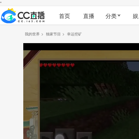
"
首页
直播
分类
娱
我的世界
>
独家节目
>
幸运挖矿