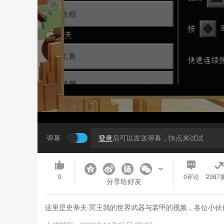
弹幕
登录
后可以发送弹幕，快点来试试
0
0
评论
2987
分享给好友
这里是史蒂夫·冥王我的世界武器与装甲的视频，各位小伙