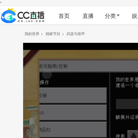
"
首页
直播
分类
娱
我的世界
>
独家节目
>
武器与装甲