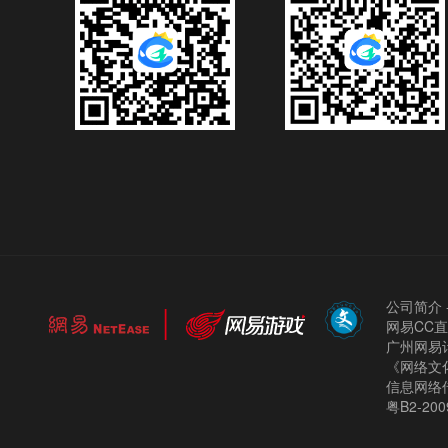
公司简介
网易CC
广州网易计
《网络文化
信息网络
粤B2-200