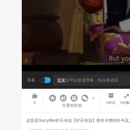
弹幕
登录
后可以发送弹幕，快点来试试
0
0
评论
100播
分享给好友
这里是GarryWei炉石传说【炉石传说】那些卡牌的外