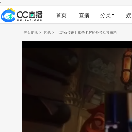
"
首页
直播
分类
娱
炉石传说
>
其他
>
【炉石传说】那些卡牌的外号及其由来