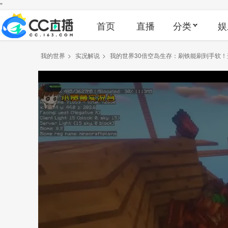
"
首页
直播
分类
娱
我的世界
>
实况解说
>
我的世界30倍空岛生存：刷铁能刷到手软