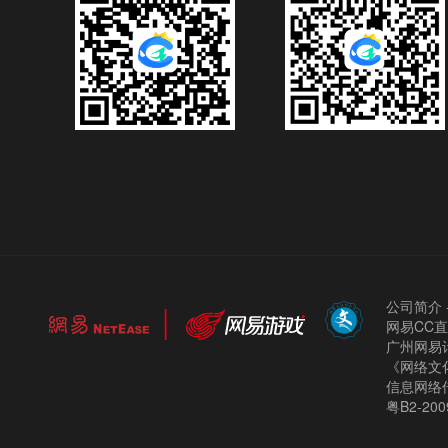
公司简介
网易CC
广州网易计
《网络文化
信息网络
粤B2-200