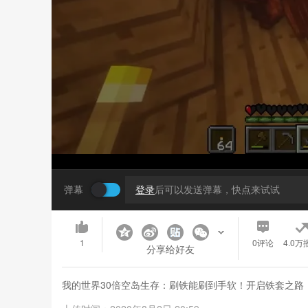
弹幕
登录
后可以发送弹幕，快点来试试
1
0
评论
4.0万
分享给好友
我的世界30倍空岛生存：刷铁能刷到手软！开启铁套之路