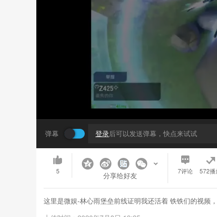
弹幕
登录
后可以发送弹幕，快点来试试
5
7
评论
572播
分享给好友
这里是微娱-林心雨堡垒前线证明我还活着 铁铁们的视频