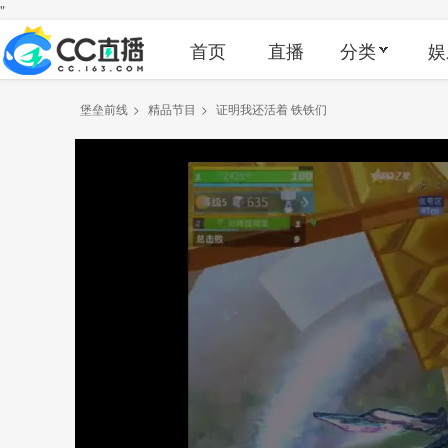
"
首页
直播
分类
娱
堡垒前线
>
精品节目
>
证明我还活着 铁铁们