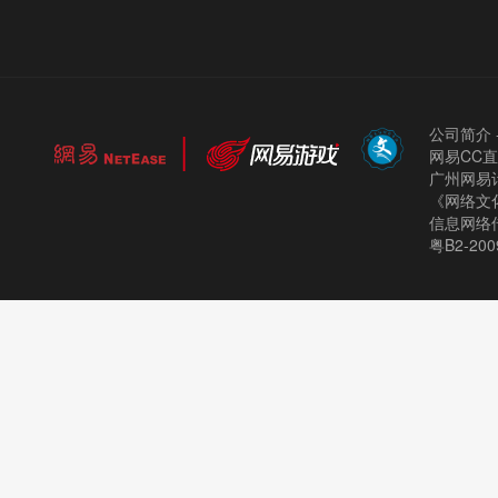
公司简介
网易CC
广州网易计
《网络文化
信息网络
粤B2-200