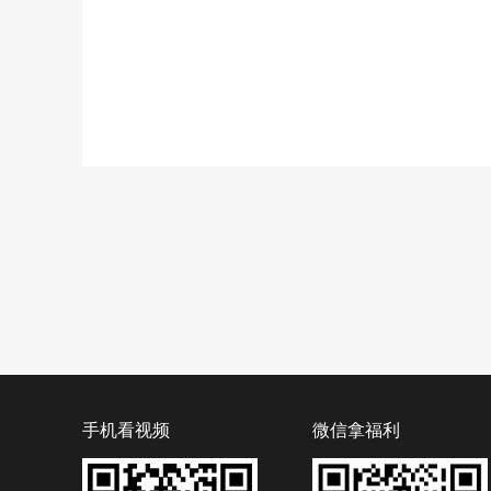
手机看视频
微信拿福利