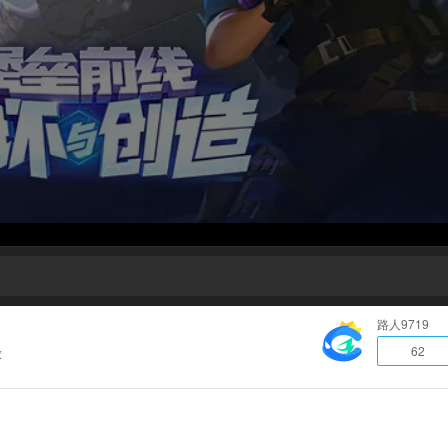
路人9719
62
放