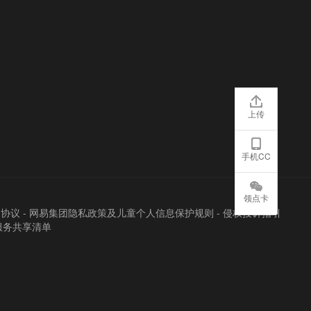
上传
手机CC
领点卡
户协议
-
网易集团隐私政策及儿童个人信息保护规则
-
侵权投诉指引
服务共享清单