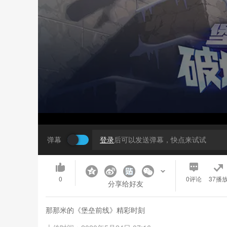
弹幕
登录
后可以发送弹幕，快点来试试
0
0
评论
37播
分享给好友
那那米的《堡垒前线》精彩时刻