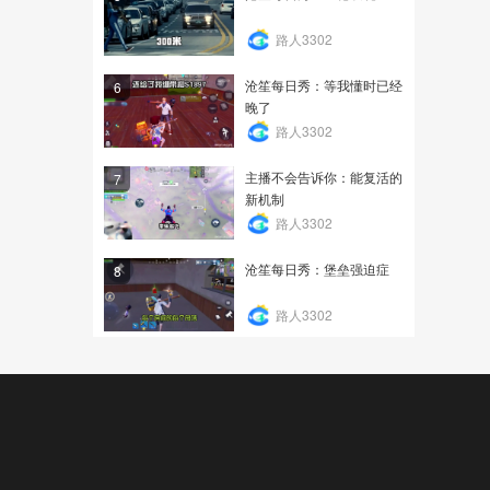
路人3302
沧笙每日秀：等我懂时已经
6
晚了
路人3302
主播不会告诉你：能复活的
7
新机制
路人3302
沧笙每日秀：堡垒强迫症
8
路人3302