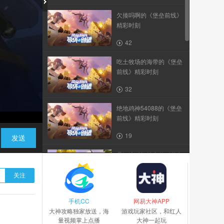
欠揍吗啊的《堡垒前线》
精彩时刻
42
吃土牧场的海带的《堡垒
前线》精彩时刻
32
绝地鸡神54088的《堡垒
前线》精彩时刻
19
发送
是娇滴时间简史的《堡垒
前线》精彩时刻
关注
35
手机CC
爽朗之魔塔雪女的《堡垒
网易大神APP
大神攻略独家放送，海
前线》精彩时刻
游戏玩家社区，和红人
量视频掌上点播
大神一起玩