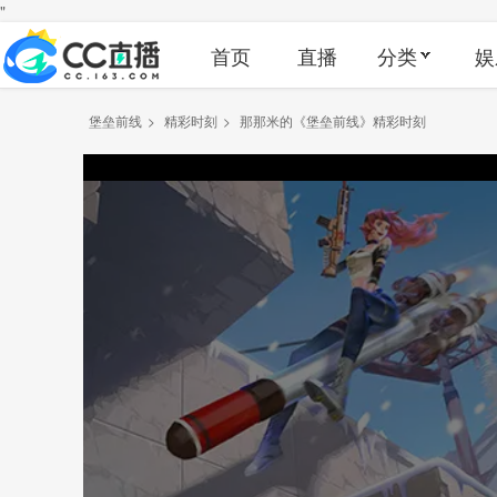
"
首页
直播
分类
娱
堡垒前线
>
精彩时刻
>
那那米的《堡垒前线》精彩时刻