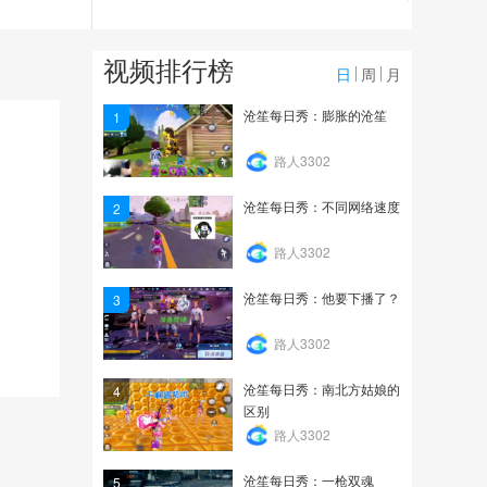
70
和平精英007的《堡垒前
视频排行榜
线》精彩时刻
日
周
月
134
沧笙每日秀：膨胀的沧笙
1
我们不会在一起的《堡垒
路人3302
前线》精彩时刻
沧笙每日秀：不同网络速度
2
6
路人3302
沧笙每日秀：他要下播了？
3
路人3302
沧笙每日秀：南北方姑娘的
4
区别
路人3302
沧笙每日秀：一枪双魂
5