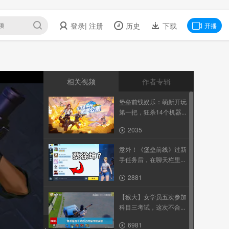
登录
| 注册
历史
下载
开播
相关视频
作者专辑
堡垒前线娱乐：萌新开玩
第一把，狂杀14个机器...
2035
意外！《堡垒前线》过新
手任务后，在聊天栏里...
2881
【猴大】女学员五次参加
科目三考试，这次不合...
6981