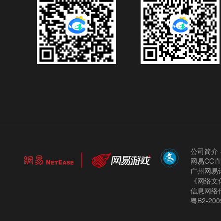
公司简介
网易CC
广州网易计
《网络文化
信息网络
粤B2-200