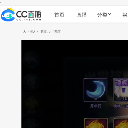
"
首页
直播
分类
娱
天下HD
>
其他
>
10连