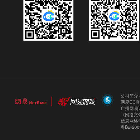
公司简介
网易CC
广州网易计
《网络文化
信息网络
粤B2-200