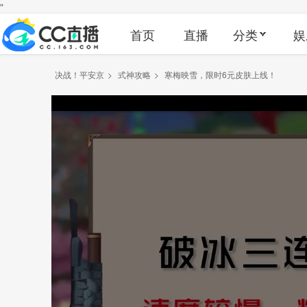
"
首页
直播
分类
娱
决战！平安京
>
式神攻略
>
寒梅映雪，限时6元皮肤上线！