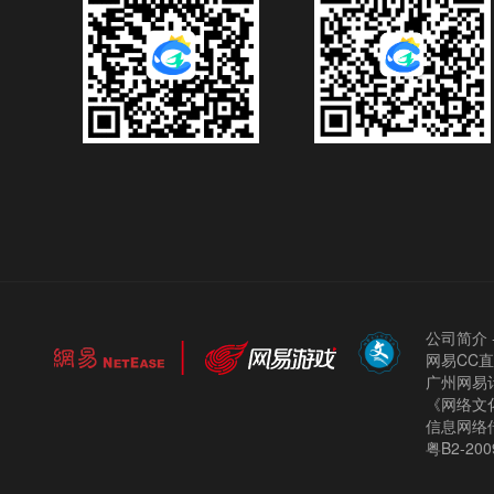
公司简介
网易CC
广州网易计
《网络文化
信息网络
粤B2-200