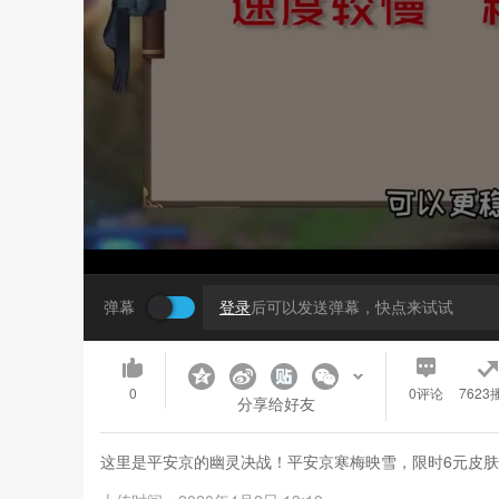
弹幕
登录
后可以发送弹幕，快点来试试
0
0
评论
7623
分享给好友
这里是平安京的幽灵决战！平安京寒梅映雪，限时6元皮