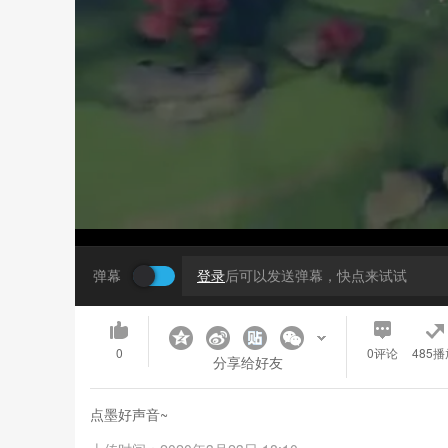
弹幕
登录
后可以发送弹幕，快点来试试
0
0
评论
485播
分享给好友
点墨好声音~