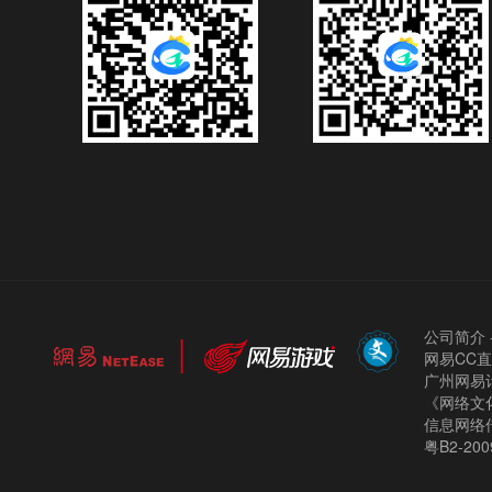
公司简介
网易CC
广州网易计
《网络文化
信息网络
粤B2-200