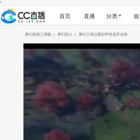
"
首页
直播
分类
娱
梦幻西游三维版
>
梦幻同人
>
梦幻三维点墨好声音选手全部