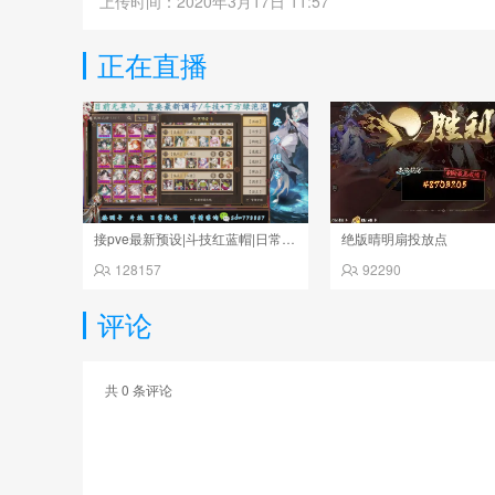
上传时间：2020年3月17日 11:57
正在直播
接pve最新预设|斗技红蓝帽|日常托管
绝版晴明扇投放点
128157
92290
评论
共
0
条评论