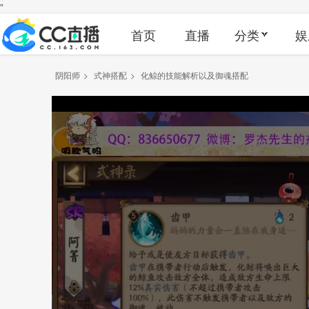
"
首页
直播
分类
娱
阴阳师
>
式神搭配
>
化鲸的技能解析以及御魂搭配