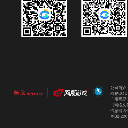
公司简介
网易CC
广州网易计
《网络文化
信息网络
粤B2-200