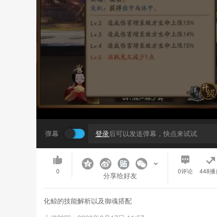
弹幕
登录
后可以发送弹幕，快点来试试
0
0
评论
448播
分享给好友
化鲸的技能解析以及御魂搭配