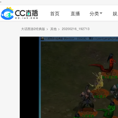
"
首页
直播
分类
娱
大话西游2经典版
>
其他
>
20200216_192713