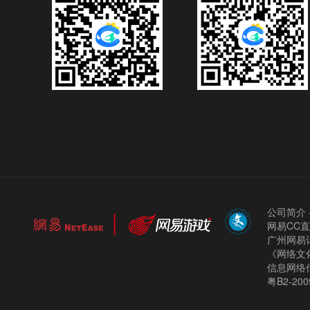
公司简介
网易CC
广州网易计
《网络文化
信息网络
粤B2-200