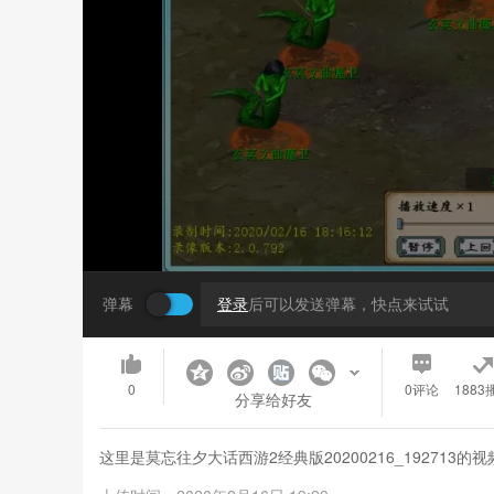
弹幕
登录
后可以发送弹幕，快点来试试
0
0
评论
1883
分享给好友
这里是莫忘往夕大话西游2经典版20200216_19271