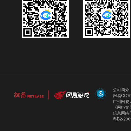
公司简介
网易CC
广州网易计
《网络文化
信息网络
粤B2-200