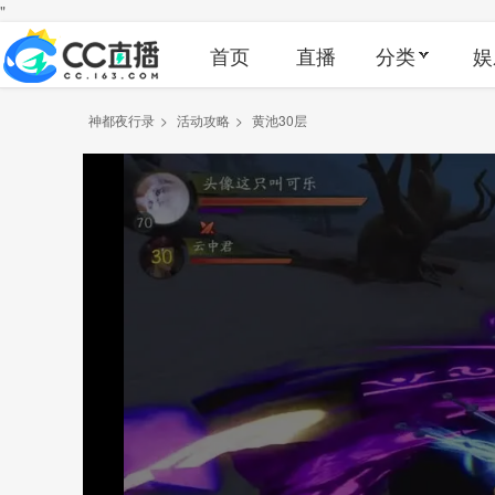
"
首页
直播
分类
娱
神都夜行录
>
活动攻略
>
黄池30层