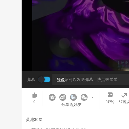
弹幕
登录
后可以发送弹幕，快点来试试
0
0
评论
67播
分享给好友
黄池30层