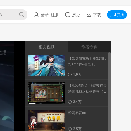
登录
| 注册
历史
下载
开播
相关视频
作者专辑
【妖灵研究所】第32期：
幻蝶华舞--百幻蝶
1.9万
【冰冷解说】神都夜行录-
踏青挑战之枯树逢春（...
3.4万
爱网易爱cc
3.5万