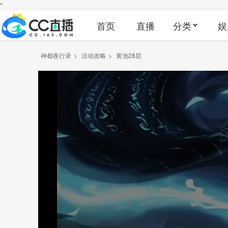
"
首页
直播
分类
娱
神都夜行录
>
活动攻略
>
黄池28层