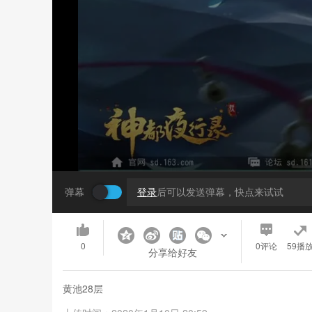
弹幕
登录
后可以发送弹幕，快点来试试
0
0
评论
59播
分享给好友
黄池28层