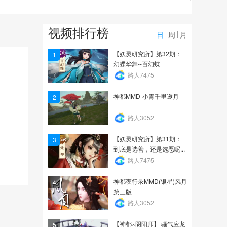
11.2万
幽都魂引·黑白无常活动副
视频排行榜
本攻略
日
周
月
17.0万
【妖灵研究所】第32期：
1
幻蝶华舞--百幻蝶
《神都口袋书》矢志不渝
路人7475
挑战自然的精卫
神都MMD-小青千里邀月
2
2.9万
路人3052
【妖灵研究所】第31期：
3
到底是选善，还是选恶呢...
路人7475
神都夜行录MMD(银星)风月
4
第三版
路人3052
【神都×阴阳师】 骚气应龙
5