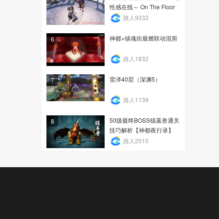
性感在线～ On The Floor
路人9332
神都×镇魂街最燃联动混剪
6
路人1832
雷泽40层（深渊5）
7
路人1139
50级最终BOSS镇墓兽通关
8
技巧解析【神都夜行录】
路人2515