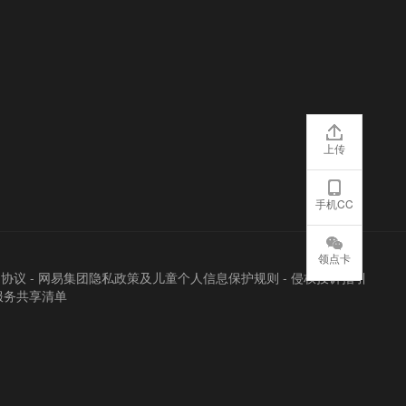
上传
手机CC
领点卡
户协议
-
网易集团隐私政策及儿童个人信息保护规则
-
侵权投诉指引
服务共享清单