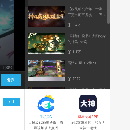
【妖灵研究所第三十期：
三更出而百鬼惧——夜...
2.4万
《神都口袋书》太阳化身
的神鸟--金乌
1.1万
雷泽40层（深渊5）
7072
发送
《神都口袋书》充满灵性
的生肖之首--子鼠
关注
5.0万
手机CC
《神都口袋书》太上老君
网易大神APP
大神攻略独家放送，海
的坐骑独角兕
游戏玩家社区，和红人
量视频掌上点播
大神一起玩