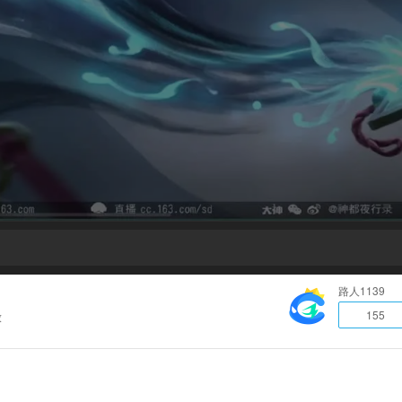
路人1139
155
放