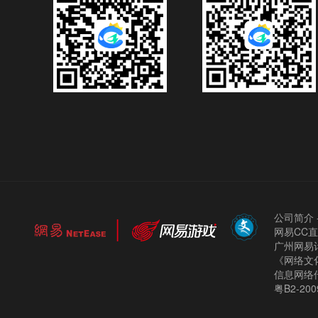
公司简介
网易CC
广州网易计
《网络文化
信息网络
粤B2-200