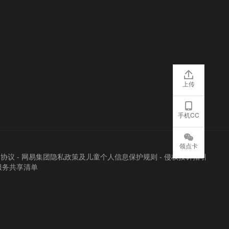
上传
手机CC
领点卡
户协议
-
网易集团隐私政策及儿童个人信息保护规则
-
侵权投诉指引
服务共享清单