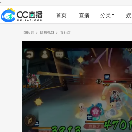
"
首页
直播
分类
娱
阴阳师
>
阶梯挑战
>
青行灯