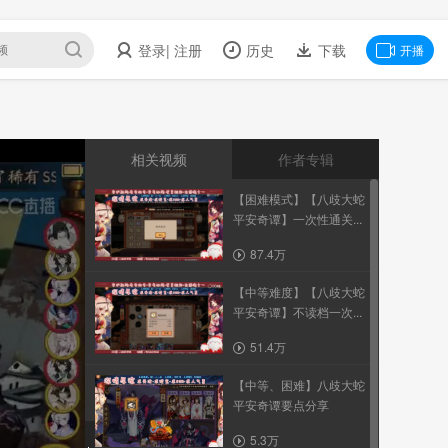
登录
| 注册
历史
下载
开播
相关视频
作者专辑
【困难模式】【八歧大蛇
平安奇谭】一次性通关...
87.4万
【中等难度】【八歧大蛇
平安奇谭】不读档一次...
51.4万
【中等、困难】八歧大蛇
平安奇谭要点分享
5.3万