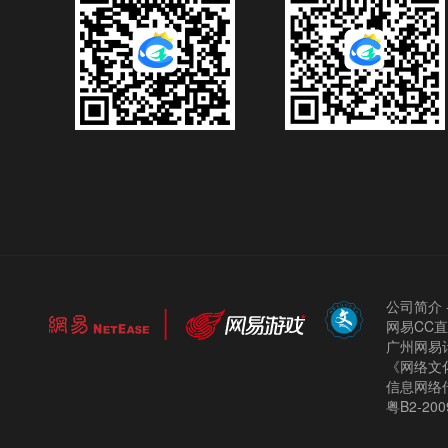
公司简介
网易CC
广州网易计
《网络文化
信息网络
粤B2-200