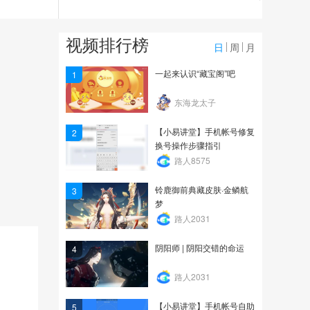
1.5万
【清少纳言】弈，23秒魂
视频排行榜
十还能带一个白蛋，新...
日
周
月
1.5万
一起来认识“藏宝阁”吧
1
【真蛇晋级片】如何控火
东海龙太子
轻松过第九关，强推第...
【小易讲堂】手机帐号修复
2
2.6万
换号操作步骤指引
路人8575
铃鹿御前典藏皮肤·金鳞航
3
梦
路人2031
阴阳师 | 阴阳交错的命运
4
路人2031
【小易讲堂】手机帐号自助
5