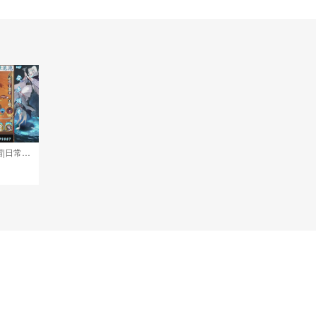
接pve最新预设|斗技红蓝帽|日常托管