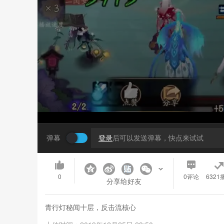
弹幕
登录
后可以发送弹幕，快点来试试
0
0
评论
6321
分享给好友
青行灯秘闻十层，反击流核心