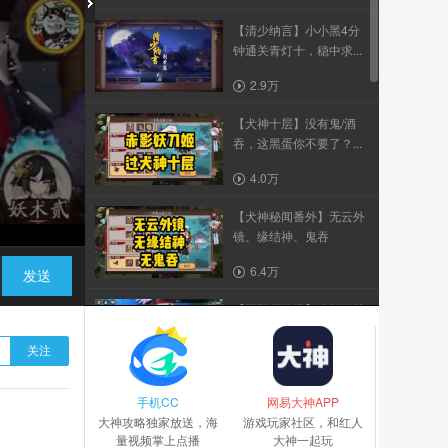
【清少纳言】小小黑4分
钟通关青灯十，稳中求...
2.9万
【犬神十层】没有鬼/酒
吞，这黑蛋你不要了？...
4.0万
【犬神秘闻番外】无云外
镜、缘结神、鬼吞
6.4万
发送
【阴阳师学堂】镰鼬百战
蜜桃芥子应用，咸鱼式...
关注
1.3万
手机CC
自动 17s 魂土
网易大神APP
大神攻略独家放送，海
游戏玩家社区，和红人
量视频掌上点播
大神一起玩