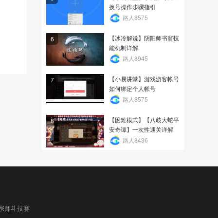
换号操作步骤指引
路人8575
【冰冷解说】阴阳师书翁技
6
能机制详解
路人8945
【小易讲堂】游戏游客帐号
7
如何绑定个人帐号
路人8575
【困难模式】【八歧大蛇平
8
安奇谭】一次性通关详解
路人8436
宗师斗技赛