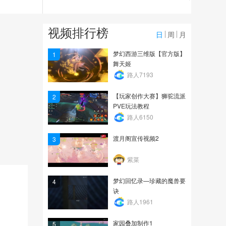
1157
云妹，我们永远在这里
视频排行榜
日
周
月
112
梦幻西游三维版【官方版】
1
舞天姬
点墨生花小组点墨好声音
路人7193
完整版
【玩家创作大赛】狮驼流派
2
258
PVE玩法教程
路人6150
渡月阁宣传视频2
3
紫菜
梦幻回忆录—珍藏的魔兽要
4
诀
路人1961
家园叠加制作1
5