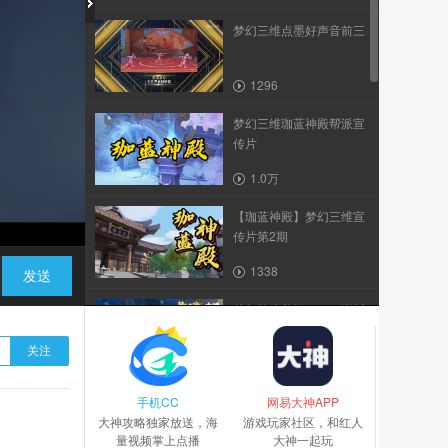
梦幻三维点墨好声音前三
1296
梦幻三维珈蓝神殿帮派宣
传片
1.0万
【珈蓝神殿】梦幻三维宣
传片第2期
1338
发送
梦幻战斗剪辑_30S_崇川
_1216（2）
关注
713
手机CC
《仙鹿·情劫》桃花诺 菀
网易大神APP
大神攻略独家放送，海
大师作品
游戏玩家社区，和红人
量视频掌上点播
大神一起玩