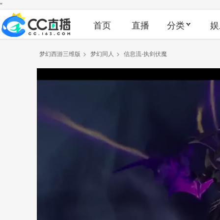
"
首页
直播
分类
娱
梦幻西游三维版
>
梦幻同人
>
信息流-执剑伏魔