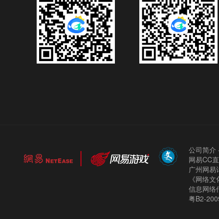
公司简介
网易CC
广州网易计
《网络文化
信息网络
粤B2-200