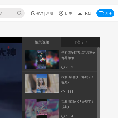
登录
| 注册
历史
下载
开播
相关视频
作者专辑
梦幻西游网页版玩魔族的
都是弟弟
2909
我和滴到的CP奔现了！
视频2
1814
我和滴到的CP奔现了！
视频1
1394