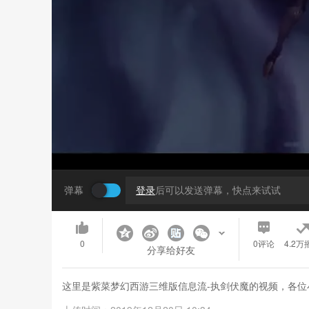
弹幕
登录
后可以发送弹幕，快点来试试
0
0
评论
4.2万
分享给好友
这里是紫菜梦幻西游三维版信息流-执剑伏魔的视频，各