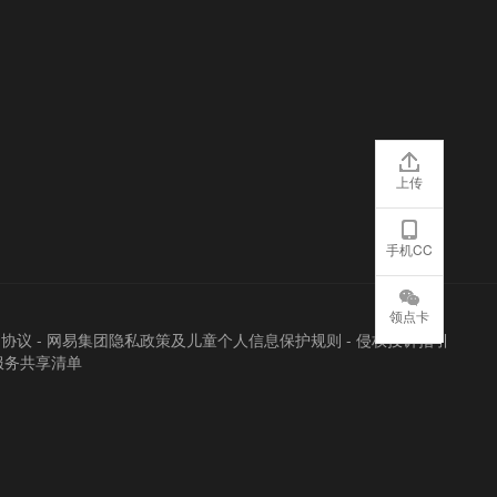
上传
手机CC
领点卡
户协议
-
网易集团隐私政策及儿童个人信息保护规则
-
侵权投诉指引
服务共享清单