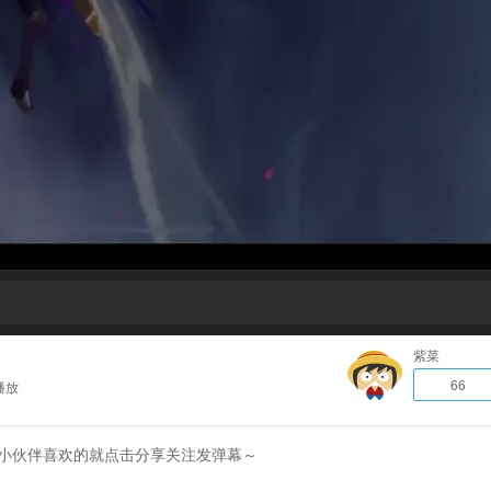
紫菜
66
播放
位小伙伴喜欢的就点击分享关注发弹幕～