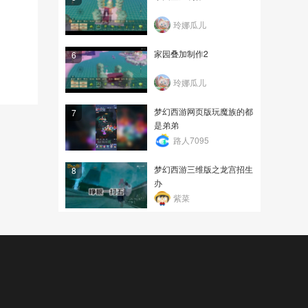
玲娜瓜儿
家园叠加制作2
6
玲娜瓜儿
梦幻西游网页版玩魔族的都
7
是弟弟
路人7095
梦幻西游三维版之龙宫招生
8
办
紫菜