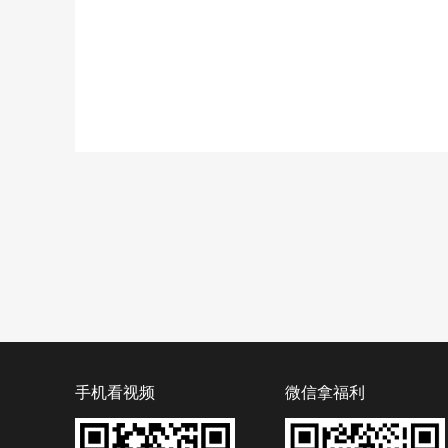
手机看视频
微信拿福利