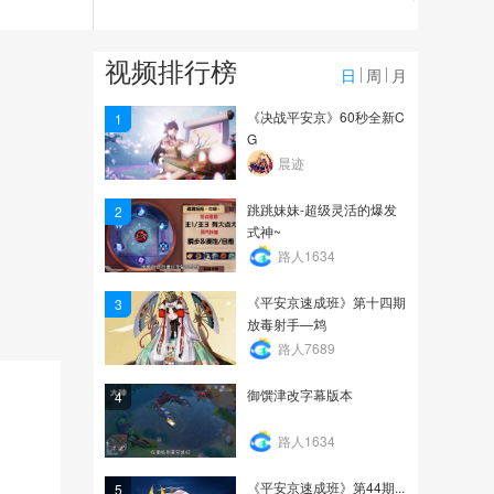
469
真能上分的犬神视频，大
视频排行榜
阴阳师资质赛教学篇
日
周
月
1255
《决战平安京》60秒全新C
1
G
黑科技V21-版本上分利
晨迹
器，射核体系
跳跳妹妹-超级灵活的爆发
2
1.6万
式神~
路人1634
《平安京速成班》第十四期
3
放毒射手—鸩
路人7689
御馔津改字幕版本
4
路人1634
《平安京速成班》第44期...
5