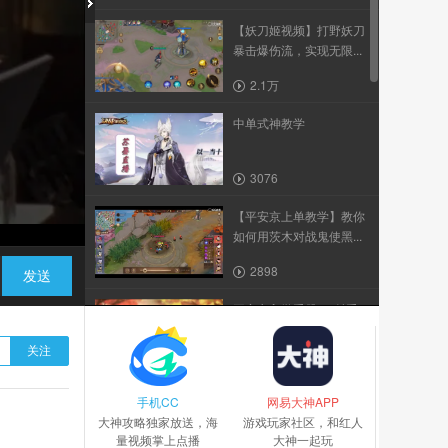
【妖刀姬视频】打野妖刀
暴击爆伤流，实现无限...
2.1万
中单式神教学
3076
【平安京上单教学】教你
如何用茨木对战鬼使黑...
2898
发送
平安京入学手册v6-射手
式神篇
关注
1064
手机CC
《决战平安京》中单孟
网易大神APP
大神攻略独家放送，海
婆，不会翻车还老是撞...
游戏玩家社区，和红人
量视频掌上点播
大神一起玩