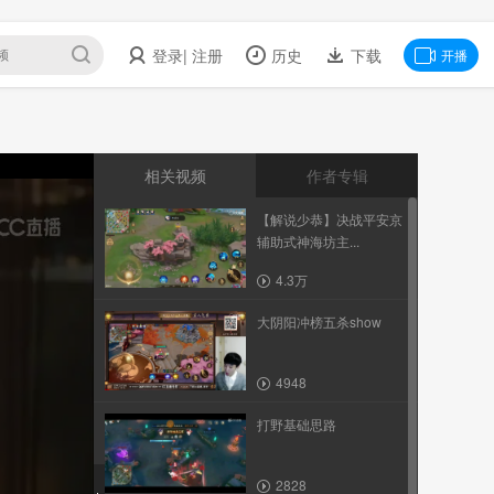
登录
| 注册
历史
下载
开播
相关视频
作者专辑
【解说少恭】决战平安京
辅助式神海坊主...
4.3万
大阴阳冲榜五杀show
4948
打野基础思路
2828