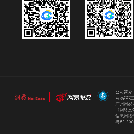
公司简介
网易CC
广州网易计
《网络文化
信息网络
粤B2-200