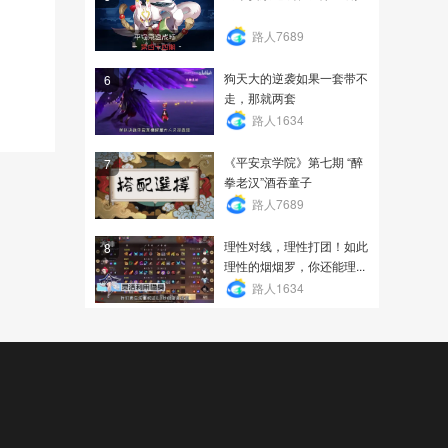
路人7689
狗天大的逆袭如果一套带不
6
走，那就两套
路人1634
《平安京学院》第七期 “醉
7
拳老汉”酒吞童子
路人7689
理性对线，理性打团！如此
8
理性的烟烟罗，你还能理...
路人1634