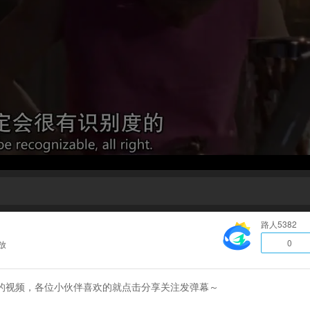
路人5382
0
放
S04E03的视频，各位小伙伴喜欢的就点击分享关注发弹幕～