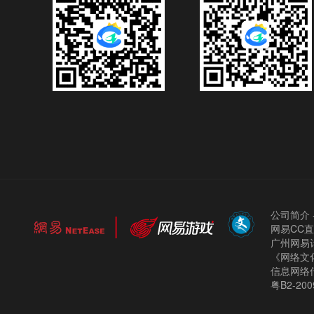
公司简介
网易CC
广州网易计
《网络文化
信息网络
粤B2-200