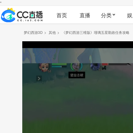
"
首页
直播
分类
娱
梦幻西游3D
>
其他
>
《梦幻西游三维版》瑾璃五星勤政任务攻略