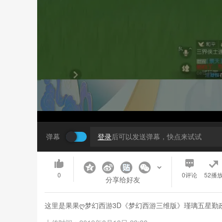
弹幕
登录
后可以发送弹幕，快点来试试
0
0
评论
52播
分享给好友
这里是果果ღ梦幻西游3D《梦幻西游三维版》瑾璃五星勤