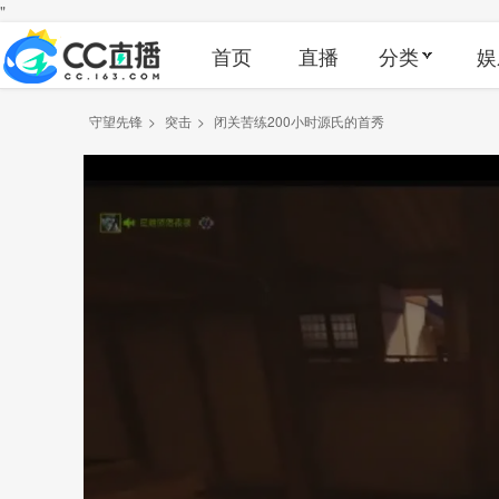
"
首页
直播
分类
娱
守望先锋
>
突击
>
闭关苦练200小时源氏的首秀