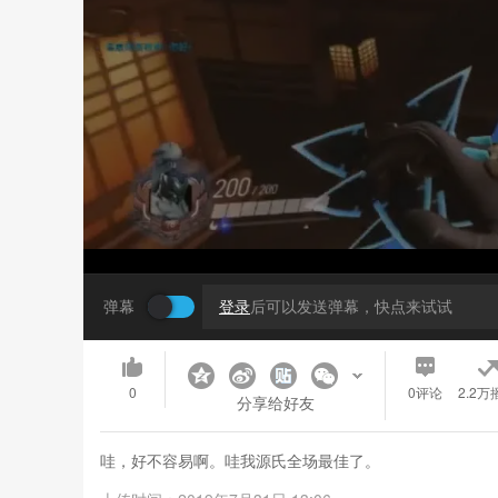
弹幕
登录
后可以发送弹幕，快点来试试
0
0
评论
2.2万
分享给好友
哇，好不容易啊。哇我源氏全场最佳了。