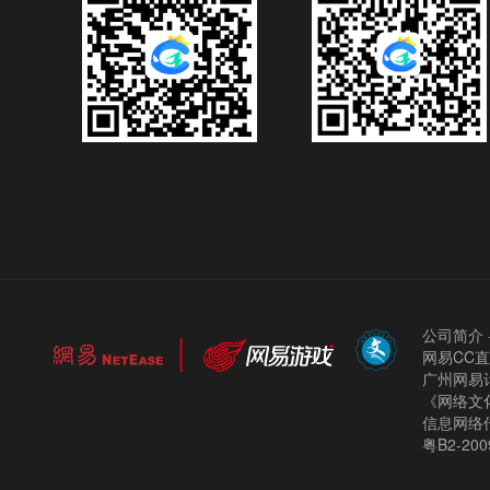
公司简介
网易CC
广州网易计
《网络文化
信息网络
粤B2-200