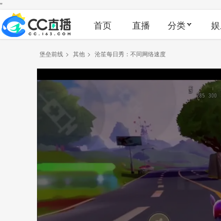
"
首页
直播
分类
娱
堡垒前线
>
其他
>
沧笙每日秀：不同网络速度