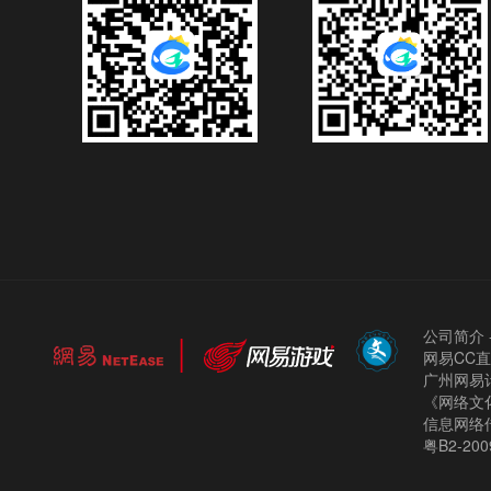
公司简介
网易CC
广州网易计
《网络文化
信息网络
粤B2-200