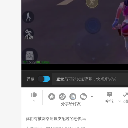
弹幕
登录
后可以发送弹幕，快点来试试
1
0
评论
6.0万
分享给好友
你们有被网络速度支配过的恐惧吗