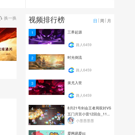
3.1万
曦帅合出8技能善恶吸血
视频排行榜
换一换
鬼
日
周
月
2.1万
三界起源
1
刘公子12技能吸血鬼打书
路人6459
时光倒流
2
1.7万
路人6459
蚩尤入世
3
路人6459
8月21号剑会王者局双封VS
4
五门月宫小雷12回合_11...
小墨墨墨墨
爱网易爱cc
5