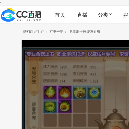
"
首页
直播
分类
娱
梦幻西游手游
>
打书合宠
>
龙胤出十技能吸血鬼