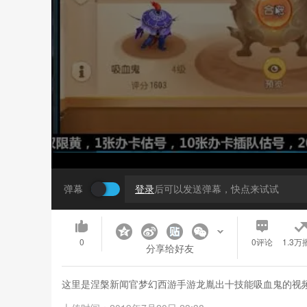
弹幕
登录
后可以发送弹幕，快点来试试
0
0
评论
1.3万
分享给好友
这里是涅槃新闻官梦幻西游手游龙胤出十技能吸血鬼的视