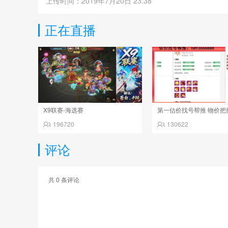
上传时间：2019年7月20日 23:38
正在直播
X9联赛-海选赛
196720
130622
评论
共
0
条评论