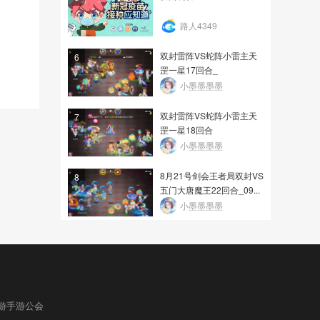
路人4349
双封雷阵VS蛇阵小雷主天
6
罡一星17回合_
小墨墨墨墨
双封雷阵VS蛇阵小雷主天
7
罡一星18回合
小墨墨墨墨
8月21号剑会王者局双封VS
8
五门大唐魔王22回合_09...
小墨墨墨墨
游手游公会