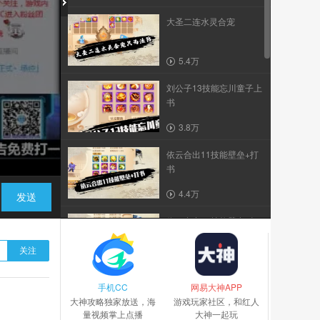
大圣二连水灵合宠
5.4万
刘公子13技能忘川童子上
书
3.8万
依云合出11技能壁垒+打
书
4.4万
发送
依云合出10技能壁垒+打
书
关注
3.5万
手机CC
依云9技能法防水灵打书
网易大神APP
大神攻略独家放送，海
游戏玩家社区，和红人
量视频掌上点播
大神一起玩