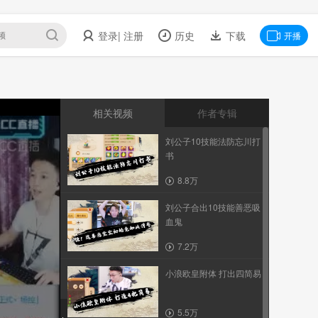
登录
| 注册
历史
下载
开播
相关视频
作者专辑
刘公子10技能法防忘川打
书
8.8万
刘公子合出10技能善恶吸
血鬼
7.2万
小浪欧皇附体 打出四简易
5.5万