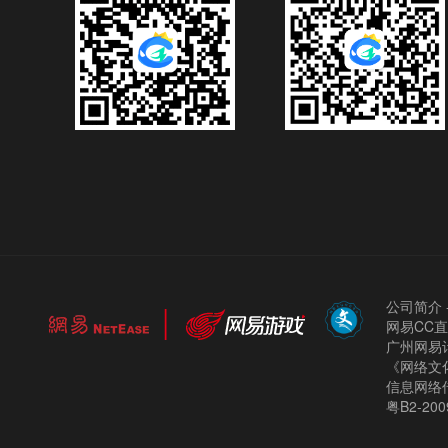
公司简介
网易CC
广州网易计
《网络文化
信息网络
粤B2-200