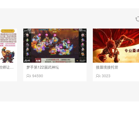
第一估价找号帮推 物价把控师让你买卖无
梦手第122届武神坛
接蜃境接托管
94590
3023