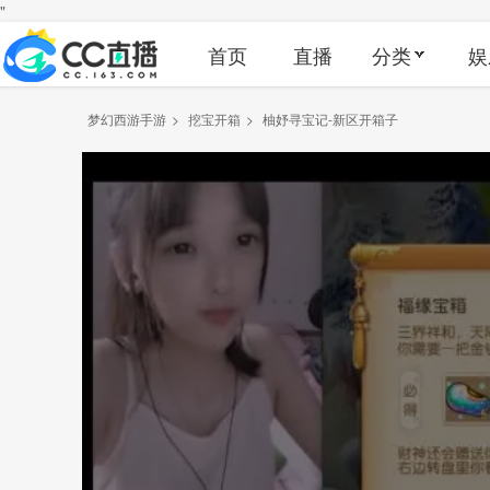
"
首页
直播
分类
娱
梦幻西游手游
>
挖宝开箱
>
柚妤寻宝记-新区开箱子