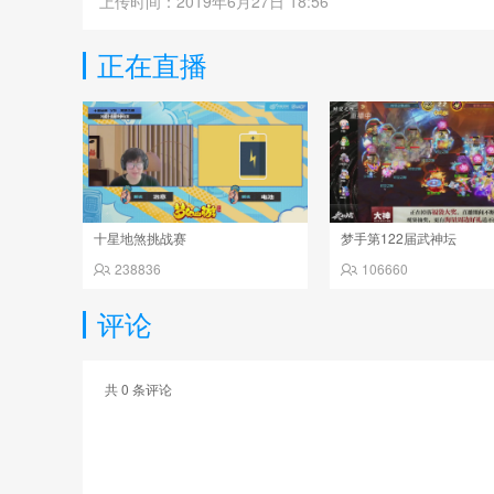
上传时间：2019年6月27日 18:56
正在直播
十星地煞挑战赛
梦手第122届武神坛
238836
106660
评论
共
0
条评论