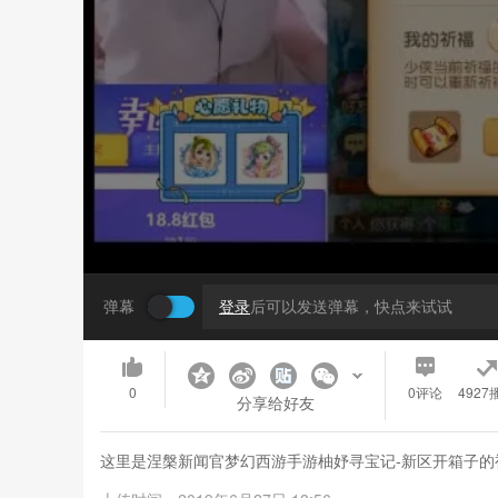
弹幕
登录
后可以发送弹幕，快点来试试
0
0
评论
4927
分享给好友
这里是涅槃新闻官梦幻西游手游柚妤寻宝记-新区开箱子