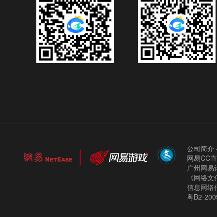
公司简介
网易CC
广州网易计
《网络文化
信息网络
粤B2-200