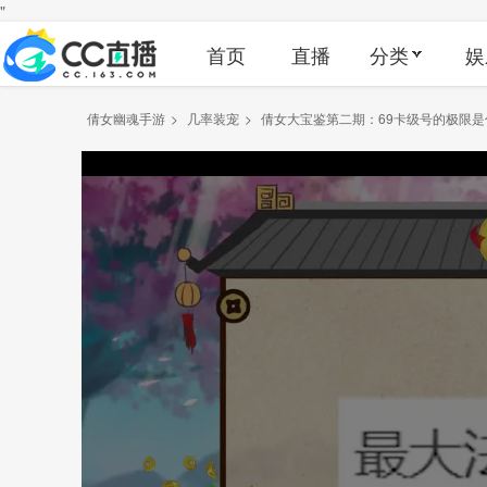
"
首页
直播
分类
娱
倩女幽魂手游
>
几率装宠
>
倩女大宝鉴第二期：69卡级号的极限