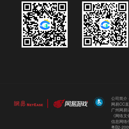
公司简介
网易CC
广州网易计
《网络文化
信息网络
粤B2-200