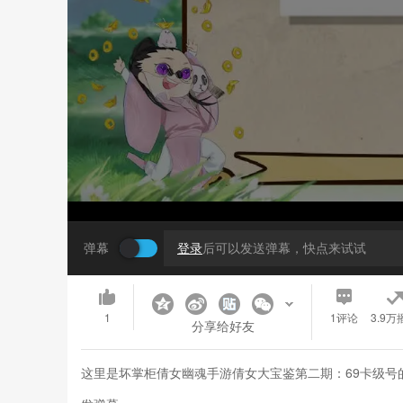
弹幕
登录
后可以发送弹幕，快点来试试
1
1
评论
3.9万
分享给好友
这里是坏掌柜倩女幽魂手游倩女大宝鉴第二期：69卡级