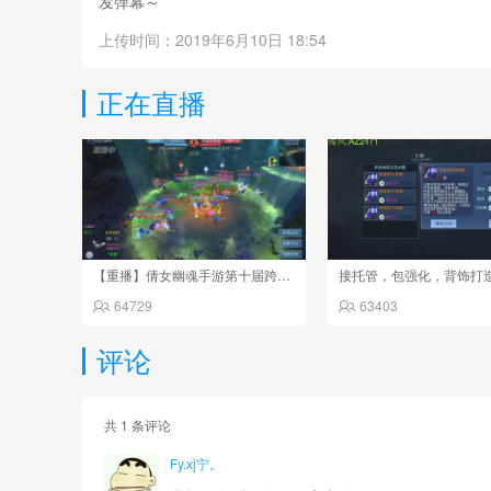
发弹幕～
上传时间：2019年6月10日 18:54
正在直播
【重播】倩女幽魂手游第十届跨服帮会联赛决赛day4
接托管，包强化，背饰打
64729
63403
评论
共
1
条评论
Fy.xj宁。