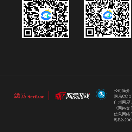
公司简介
网易CC
广州网易计
《网络文化
信息网络
粤B2-200