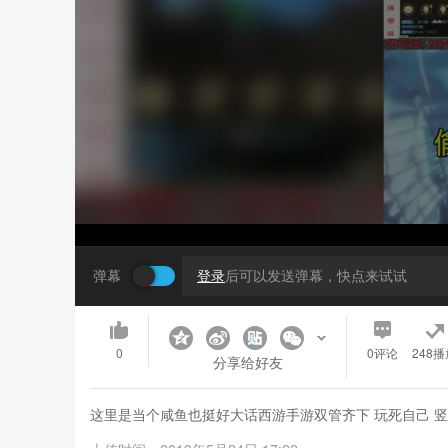
弹幕
登录
后可以发送弹幕，快点来试试
0
0
评论
248播
分享给好友
这里是当个咸鱼也挺好大话西游手游双管齐下 玩死自己 