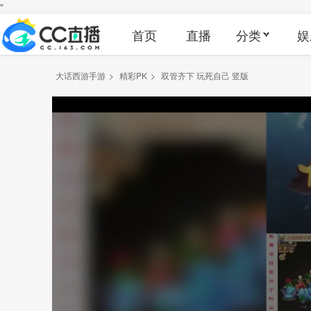
"
首页
直播
分类
娱
大话西游手游
>
精彩PK
>
双管齐下 玩死自己 竖版