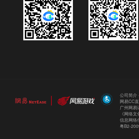
公司简介
网易CC
广州网易计
《网络文化
信息网络
粤B2-200