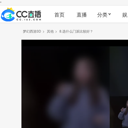
"
首页
直播
分类
娱
梦幻西游3D
>
其他
>
8.选什么门派比较好？