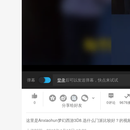
弹幕
登录
后可以发送弹幕，快点来试试
0
0
评论
9676
分享给好友
这里是Anxiaohun梦幻西游3D8.选什么门派比较好