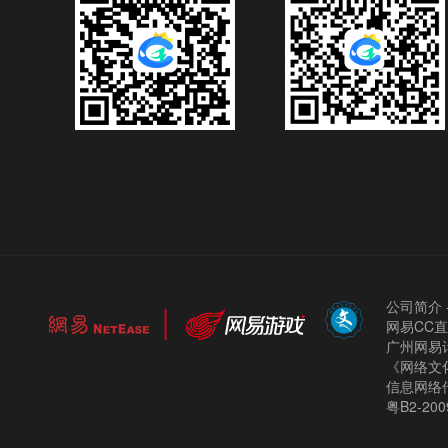
公司简介
网易CC
广州网易计
《网络文化
信息网络
粤B2-200