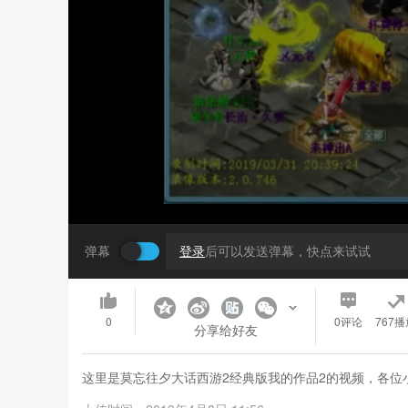
弹幕
登录
后可以发送弹幕，快点来试试
0
0
评论
767播
分享给好友
这里是莫忘往夕大话西游2经典版我的作品2的视频，各位