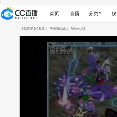
"
首页
直播
分类
娱
大话西游2经典版
>
天梯巅峰战
>
我的作品2