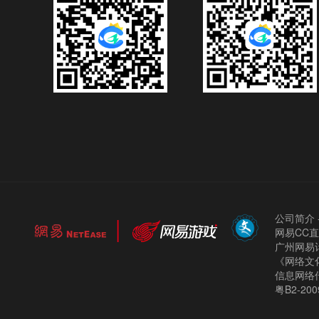
公司简介
网易CC
广州网易计
《网络文化
信息网络
粤B2-200