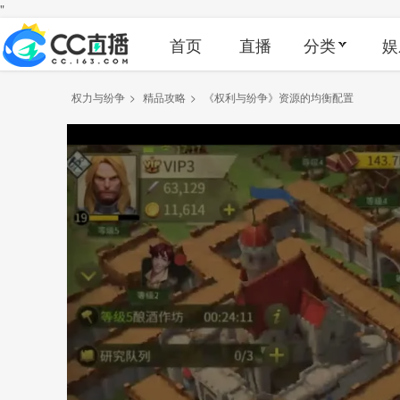
"
首页
直播
分类
娱
权力与纷争
>
精品攻略
>
《权利与纷争》资源的均衡配置