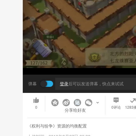
弹幕
登录
后可以发送弹幕，快点来试试
0
0
评论
1283
分享给好友
《权利与纷争》资源的均衡配置