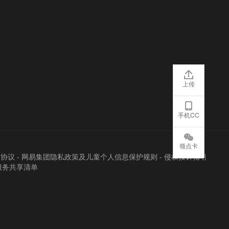
上传
手机CC
领点卡
户协议
-
网易集团隐私政策及儿童个人信息保护规则
-
侵权投诉指引
服务共享清单