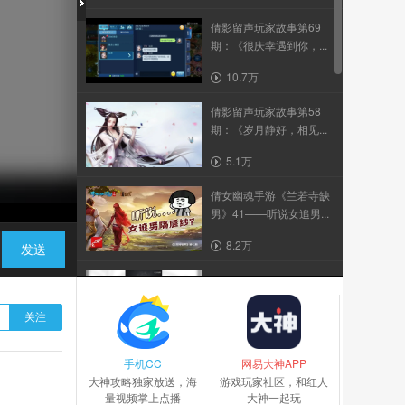
倩影留声玩家故事第69
期：《很庆幸遇到你，...
10.7万
倩影留声玩家故事第58
期：《岁月静好，相见...
5.1万
倩女幽魂手游《兰若寺缺
男》41——听说女追男...
8.2万
发送
1
关注
4.7万
手机CC
倩影留声玩家故事第66
网易大神APP
大神攻略独家放送，海
期；《落花时节恰逢君...
游戏玩家社区，和红人
量视频掌上点播
大神一起玩