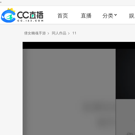
"
首页
直播
分类
娱
倩女幽魂手游
>
同人作品
>
11