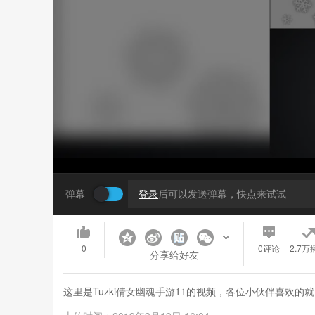
弹幕
登录
后可以发送弹幕，快点来试试
0
0
评论
2.7万
分享给好友
这里是Tuzki倩女幽魂手游11的视频，各位小伙伴喜欢的