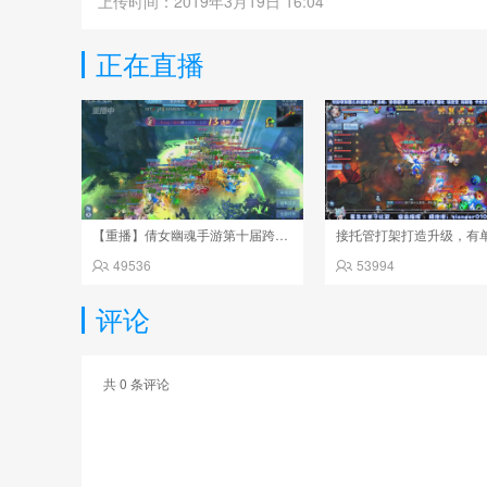
上传时间：2019年3月19日 16:04
正在直播
【重播】倩女幽魂手游第十届跨服帮会联赛决赛day4
49536
53994
评论
共
0
条评论