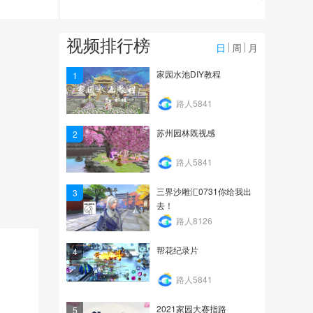
5.3万
倩影留声玩家故事第67
视频排行榜
期：《错的时间遇见对...
日
周
月
4.2万
家园水池DIY教程
1
倩女幽魂手游《兰若寺缺
路人5841
男》23——学医救不了...
苏州园林既视感
2
6.1万
路人5841
三界沙雕汇0731你给我出
3
去！
路人8126
帮花纪录片
4
路人5841
2021家园大赛指路
5