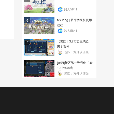
路人5841
My Vlog | 装饰物模板使用
6
过程
路人5841
【老四】3.7万灵玉洗乙
7
级！雷神
老四：方舟认证强化帝
[老四]新区第一天强化12套
8
1.8个648成
老四：方舟认证强化帝