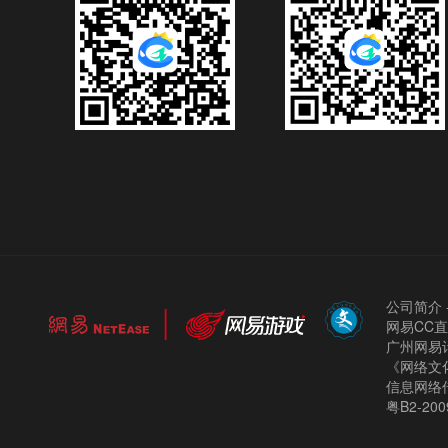
公司简介
网易CC
广州网易计
《网络文化
信息网络
粤B2-200