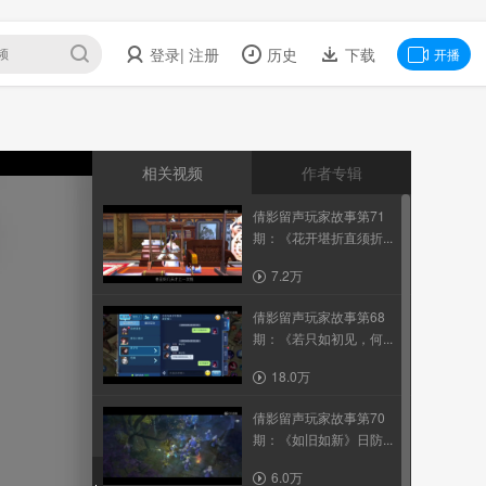
登录
| 注册
历史
下载
开播
相关视频
作者专辑
倩影留声玩家故事第71
期：《花开堪折直须折...
7.2万
倩影留声玩家故事第68
期：《若只如初见，何...
18.0万
倩影留声玩家故事第70
期：《如旧如新》日防...
6.0万