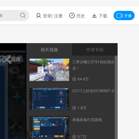
登录
| 注册
历史
下载
开播
相关视频
作者专辑
三界沙雕汇0731你给我出
去！
64.4万
CC17上好佳20180927-2
1.6万
画魂装备打造路线
5.7万