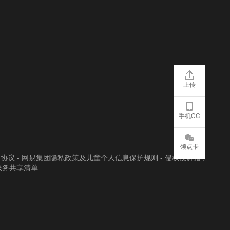
上传
手机CC
领点卡
户协议
-
网易集团隐私政策及儿童个人信息保护规则
-
侵权投诉指引
服务共享清单