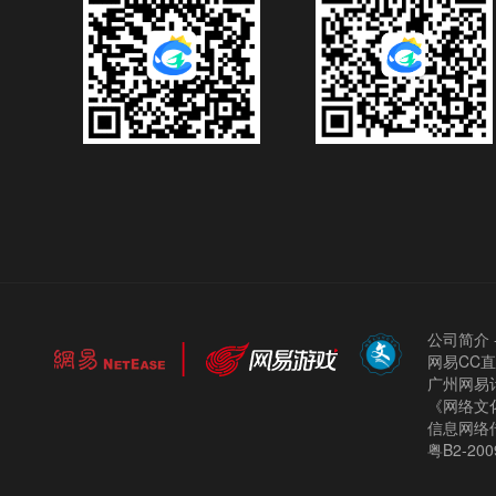
公司简介
网易CC
广州网易计
《网络文化
信息网络
粤B2-200