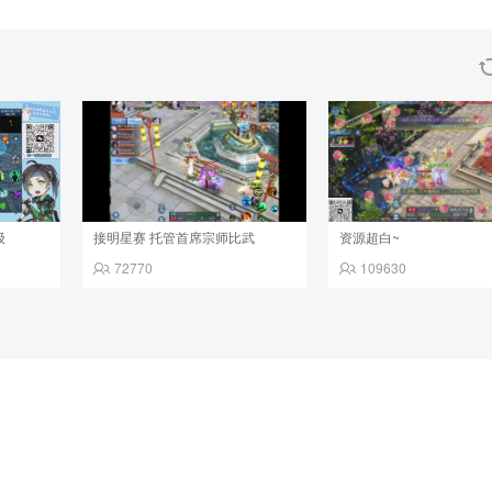
级
接明星赛 托管首席宗师比武
资源超白~
72770
109630