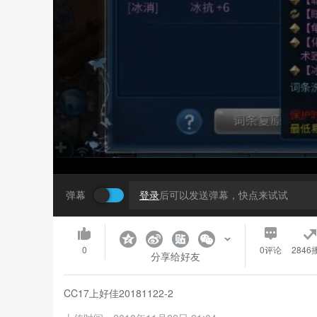
弹幕
登录
后可以发送弹幕，快点来试试
0
0
评论
2846
分享给好友
CC17上好佳20181122-2