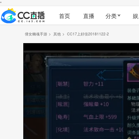
"
首页
直播
分类
娱
倩女幽魂手游
>
其他
>
CC17上好佳20181122-2