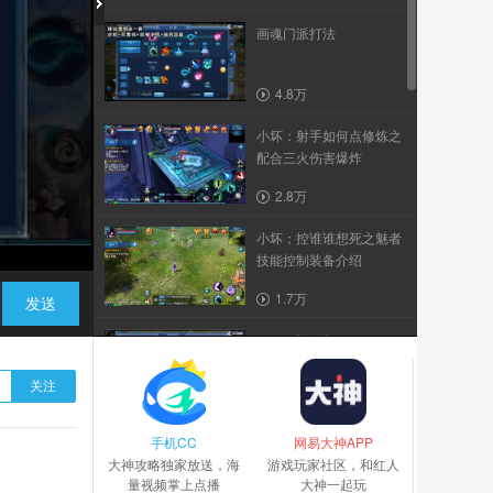
画魂门派打法
4.8万
小坏：射手如何点修炼之
配合三火伤害爆炸
2.8万
小坏；控谁谁想死之魅者
技能控制装备介绍
1.7万
发送
CC17上好佳20180927-3
关注
7700
手机CC
小坏：魅者如何点修炼之
网易大神APP
大神攻略独家放送，海
必点基础与发展走向
游戏玩家社区，和红人
量视频掌上点播
大神一起玩