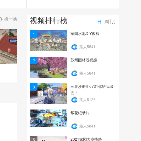
2.2万
小坏：小坏论之选择了这
视频排行榜
换一换
类性格的宝宝射手在也...
日
周
月
1.4万
家园水池DIY教程
1
小坏：魅者选宝宝很关
路人5841
键，有了它边控边输出
苏州园林既视感
2
1.4万
路人5841
三界沙雕汇0731你给我出
3
去！
路人8126
帮花纪录片
4
路人5841
2021家园大赛指路
5