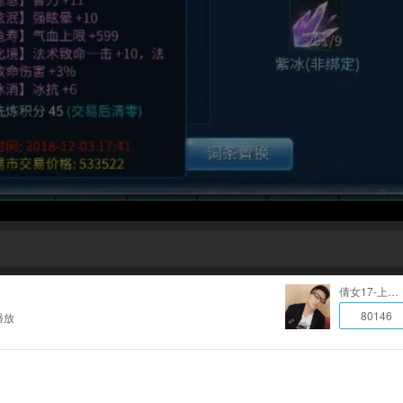
倩女17-上好佳
80146
播放