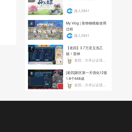
路人5841
My Vlog | 装饰物模板使用
6
过程
路人5841
【老四】3.7万灵玉洗乙
7
级！雷神
老四：方舟认证强化帝
[老四]新区第一天强化12套
8
1.8个648成
老四：方舟认证强化帝