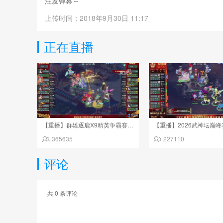
注发弹幕～
上传时间：2018年9月30日 11:17
正在直播
【重播】群雄逐鹿X9精英争霸赛-第五赛季正式赛
365635
227110
评论
共
0
条评论