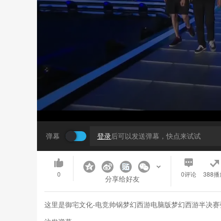
弹幕
登录
后可以发送弹幕，快点来试试
0
0
评论
388播
分享给好友
这里是御宅文化-电竞帅锅梦幻西游电脑版梦幻西游半决赛