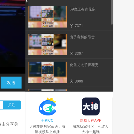
69魔王有青花瓷
7371
出乎意料的昂贵
3307
化圣龙太子青花瓷
3009
发送
有青花瓷的祥瑞起飞
关注
2670
手机CC
健步如飞小极品
网易大神APP
点击分享关
大神攻略独家放送，海
游戏玩家社区，和红人
量视频掌上点播
大神一起玩