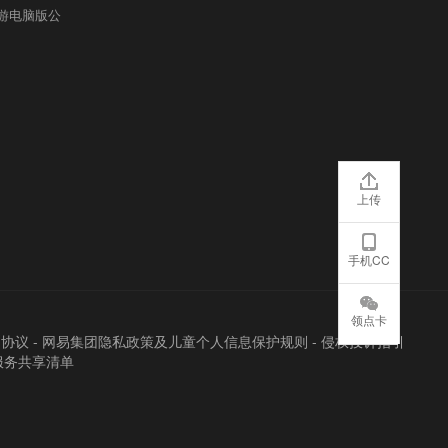
游电脑版公
上传
手机CC
领点卡
户协议
-
网易集团隐私政策及儿童个人信息保护规则
-
侵权投诉指引
服务共享清单