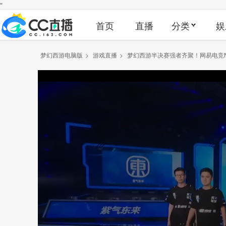
"
首页
直播
分类
娱
梦幻西游电脑版
>
游戏直播
>
梦幻西游半决赛强者齐聚！网易电竞N