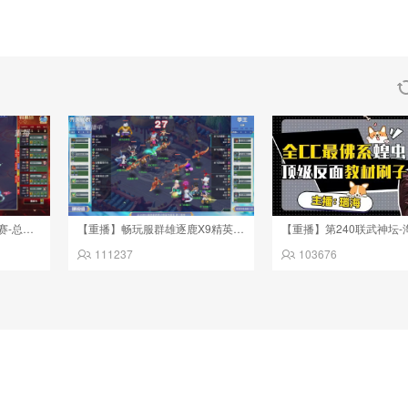
【重播】2026武神坛巅峰赛-总决赛
【重播】畅玩服群雄逐鹿X9精英争霸赛-第三赛季决赛
【重播】第240联武神坛-
111237
103676