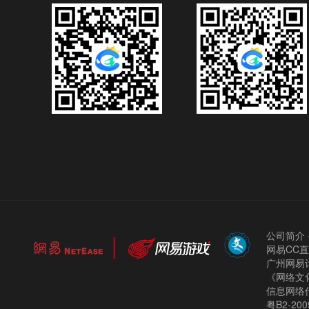
公司简介
网易CC
广州网易计
《网络文化
信息网络
粤B2-200