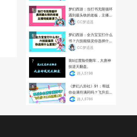
梦幻西游：当打书无限循环
5
遇到最头铁的老板，主播...
CC梦逍遥
梦幻西游：全力宝宝打什么
6
书？六技能猫灵你选择什...
CC梦逍遥
装b过度险些翻车，大唐神
7
技逆天翻盘。
路人5198
《梦幻八卦社》91：帮战
8
你会满符满药吗？飞升后...
路人8786