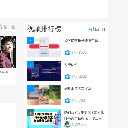
2580
还在不在追千亿的路上
视频排行榜
换一换
2245
日
周
月
高攻防连善童子
如何提交帐号修复申请
1
路人8575
1797
大神估价
2
淘汰赛
路人2523
落叶萧萧套加罗汉
3
路人7924
梦幻西游：8技能须弥画魂
4
打书完美任务宠，你会带...
CC梦逍遥