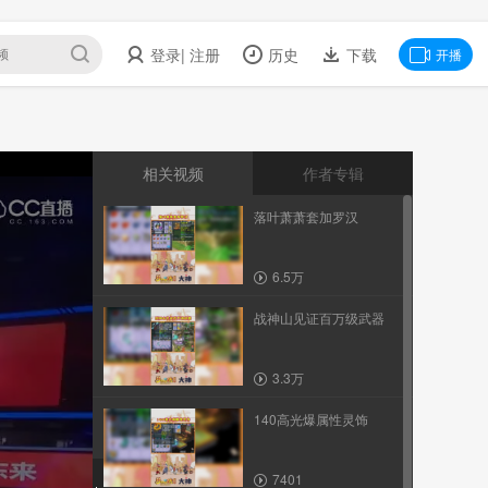
登录
| 注册
历史
下载
开播
相关视频
作者专辑
落叶萧萧套加罗汉
6.5万
战神山见证百万级武器
3.3万
140高光爆属性灵饰
7401