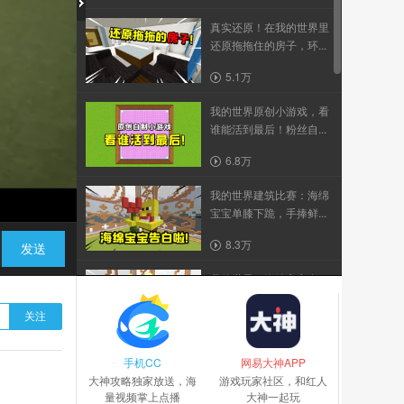
真实还原！在我的世界里
还原拖拖住的房子，环...
5.1万
我的世界原创小游戏，看
谁能活到最后！粉丝自...
6.8万
我的世界建筑比赛：海绵
宝宝单膝下跪，手捧鲜...
8.3万
发送
我的世界：海绵宝宝在
MC里当上了医生？拿着...
关注
4.5万
手机CC
我的世界NeXT第一届春
网易大神APP
大神攻略独家放送，海
季赛精简视频
游戏玩家社区，和红人
量视频掌上点播
大神一起玩