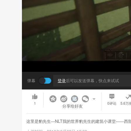
弹幕
登录
后可以发送弹幕，快点来试试
1
0
评论
5.6万
分享给好友
这里是豹先生—NLT我的世界豹先生的建筑小课堂——西