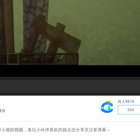
路人9818
554
播放
部小屋的视频，各位小伙伴喜欢的就点击分享关注发弹幕～