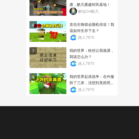
袭，酷凡重建村民基地！
解说CH酷凡
攻击生物就会随机传送！我
6
该如何生存下去？
路人7970
我的世界：粉丝让我逃课，
7
我该怎么办？
路人7970
我的世界起床战争：在外服
8
拆了三床，没想到竟然死...
路人7970