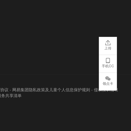
上传
手机CC
领点卡
户协议
-
网易集团隐私政策及儿童个人信息保护规则
-
侵权投诉指引
服务共享清单