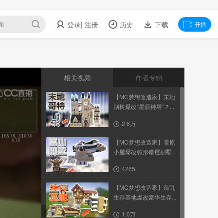
登录
| 注册
历史
下载
开播
相关视频
作者专辑
【MC梦想改造家】末地
别树爆改“星辰钟塔”？...
2.6万
【MC梦想改造家】雪原
小屋爆改弧形错层别墅...
4265
【MC梦想改造家】杂乱
生存基地爆改豪华生存...
1.0万