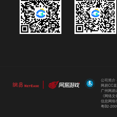
公司简介
网易CC
广州网易计
《网络文化
信息网络
粤B2-200