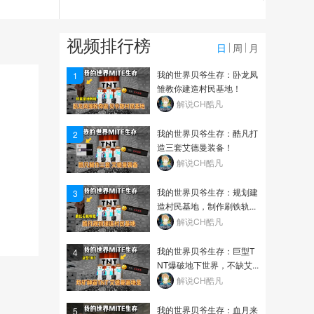
129.6万
【MC梦想改造家】破烂
视频排行榜
树屋爆改豪华空中别墅...
日
周
月
4128
我的世界贝爷生存：卧龙凤
1
雏教你建造村民基地！
【MC梦想改造家】火山
解说CH酷凡
岛爆改蒸汽朋克小镇！...
我的世界贝爷生存：酷凡打
2
4049
造三套艾德曼装备！
解说CH酷凡
我的世界贝爷生存：规划建
3
造村民基地，制作刷铁轨...
解说CH酷凡
我的世界贝爷生存：巨型T
4
NT爆破地下世界，不缺艾...
解说CH酷凡
我的世界贝爷生存：血月来
5