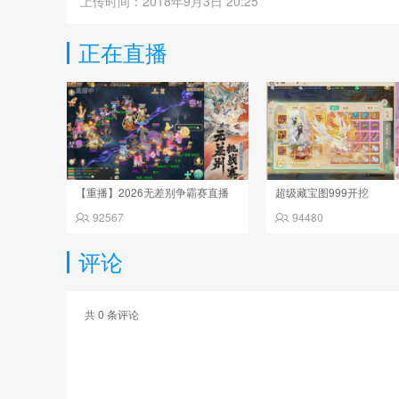
上传时间：2018年9月3日 20:25
正在直播
【重播】2026无差别争霸赛直播
超级藏宝图999开挖
92567
94480
评论
共
0
条评论