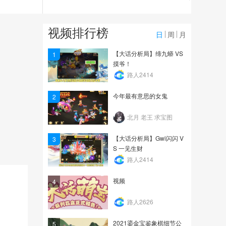
9973
【大话分析局】Gwi 丶扬
视频排行榜
帆 VS 烎柳生
日
周
月
12.8万
【大话分析局】缔九蟒 VS
1
摸爷！
【大话手游yi分钟】主人
路人2414
你歇着，双龙马跳砍一...
今年最有意思的女鬼
2
4827
北月 老王 求宝图
【大话分析局】Gwi闪闪 V
3
S 一见生财
路人2414
视频
4
路人2626
2021鎏金宝鉴象棋细节公
5