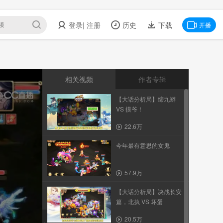
登录
| 注册
历史
下载
开播
相关视频
作者专辑
【大话分析局】缔九蟒
VS 摸爷！
22.6万
今年最有意思的女鬼
57.9万
【大话分析局】决战长安
篇，北执 VS 坏蛋
20.5万