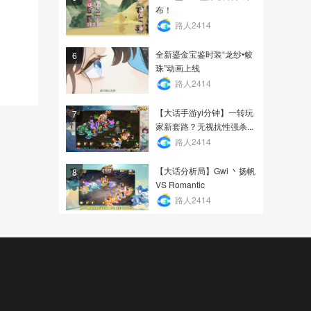
布！
路人2414
全新鎏金宝鉴时装“龙纱•鲛
6
珠”动画上线
路人2414
【大话手游yi分钟】一转玩
7
家新套路？无视抗性强杀...
路人2414
【大话分析局】Gwi 丶扬帆
8
VS Romantic
路人2414