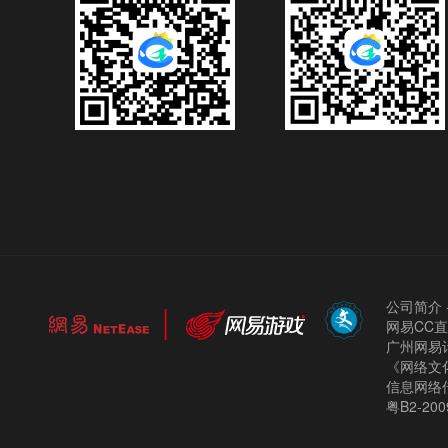
公司简介
网易CC
广州网易计
《网络文化
信息网络
粤B2-200