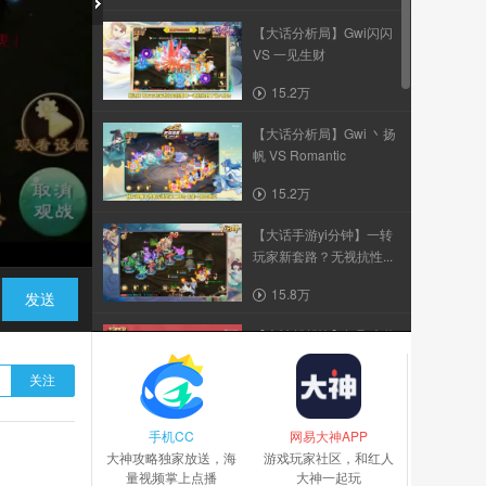
【大话分析局】Gwi闪闪
VS 一见生财
15.2万
【大话分析局】Gwi 丶扬
帆 VS Romantic
15.2万
【大话手游yi分钟】一转
玩家新套路？无视抗性...
15.8万
发送
【大神帮帮忙】轻取大将
军，大闹天宫玩法攻略
关注
139.5万
手机CC
【大话手游yi分钟】刑天
网易大神APP
大神攻略独家放送，海
配残梦这么diao？带躺...
游戏玩家社区，和红人
量视频掌上点播
大神一起玩