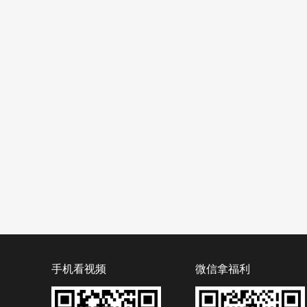
手机看视频
微信拿福利