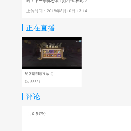
哈！下一季你想看到哪个式神呢？
上传时间：2018年8月10日 13:14
正在直播
绝版晴明扇投放点
55531
评论
共
0
条评论