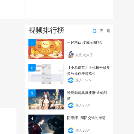
3520
【所长开箱】-呱太系列第
二弹
视频排行榜
22.5万
日
周
月
【寮间飱宴】又是一年樱
一起来认识“藏宝阁”吧
1
花季-樱花卷的味道你知道
东海龙太子
22.0万
【小易讲堂】手机帐号修复
2
换号操作步骤指引
路人8575
铃鹿御前典藏皮肤·金鳞航
3
梦
路人2031
阴阳师 | 阴阳交错的命运
4
路人2031