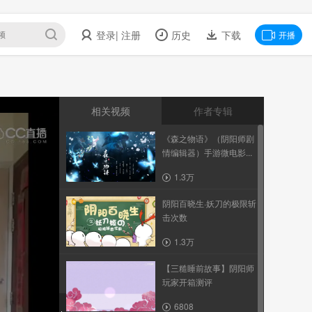
登录
| 注册
历史
下载
开播
相关视频
作者专辑
《森之物语》（阴阳师剧
情编辑器）手游微电影...
1.3万
阴阳百晓生·妖刀的极限斩
击次数
1.3万
【三糙睡前故事】阴阳师
玩家开箱测评
6808