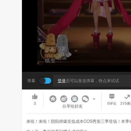
弹幕
登录
后可以发送弹幕，快点来试试
3
0
评论
215播
分享给好友
来啦！来啦！阴阳师爆笑低成本COS秀第三季登场！本