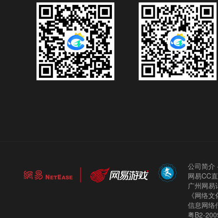
公司简介
网易CC
广州网易计
《网络文化
信息网络
粤B2-200