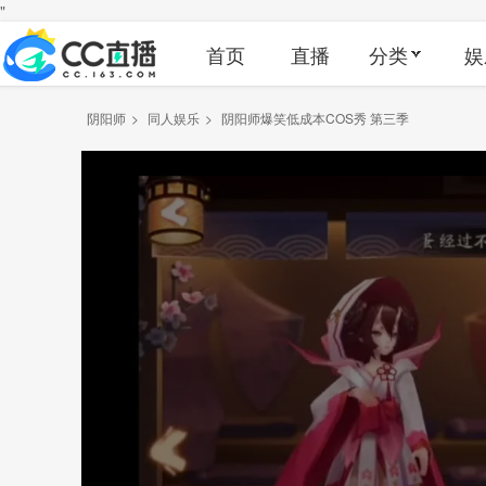
"
首页
直播
分类
娱
阴阳师
>
同人娱乐
>
阴阳师爆笑低成本COS秀 第三季