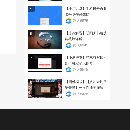
【小易讲堂】手机帐号自助
5
换号操作步骤指引
路人8575
【冰冷解说】阴阳师书翁技
6
能机制详解
路人8945
【小易讲堂】游戏游客帐号
7
如何绑定个人帐号
路人8575
【困难模式】【八歧大蛇平
8
安奇谭】一次性通关详解
路人8436