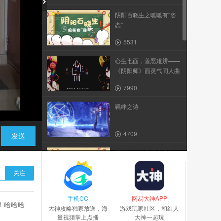
阴阳百晓生之呱呱有“姿
态”
5531
心生七面，善恶难辨——
《阴阳师》面灵气同人曲
7990
羁绊之诗
4709
发送
阴阳百晓生之百变小纸人
关注
5479
手机CC
面灵气恋爱循环
网易大神APP
！哈哈哈
大神攻略独家放送，海
游戏玩家社区，和红人
量视频掌上点播
大神一起玩