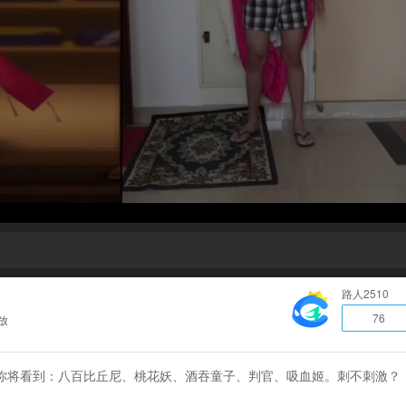
路人2510
76
放
季你将看到：八百比丘尼、桃花妖、酒吞童子、判官、吸血姬。刺不刺激？