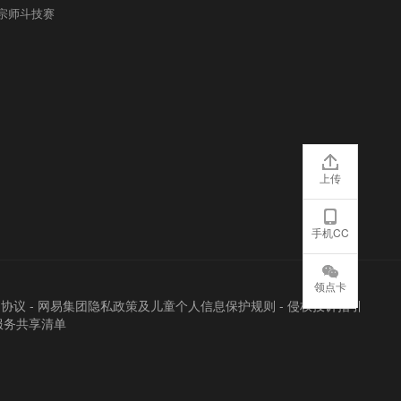
宗师斗技赛
上传
手机CC
领点卡
户协议
-
网易集团隐私政策及儿童个人信息保护规则
-
侵权投诉指引
服务共享清单