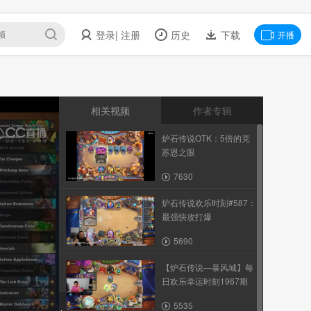
登录
| 注册
历史
下载
开播
相关视频
作者专辑
炉石传说OTK：5倍的克
苏恩之眼
7630
炉石传说欢乐时刻#587：
最强快攻打爆
5690
【炉石传说—暴风城】每
日欢乐幸运时刻1967期
5535