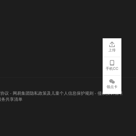
上传
手机CC
领点卡
户协议
-
网易集团隐私政策及儿童个人信息保护规则
-
侵权投诉指引
服务共享清单