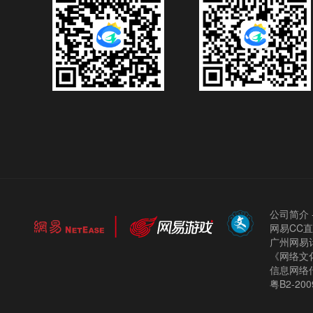
公司简介
网易CC
广州网易计
《网络文化
信息网络
粤B2-200