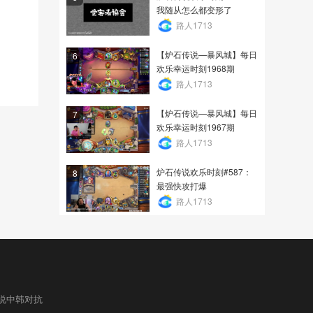
我随从怎么都变形了
路人1713
【炉石传说—暴风城】每日
6
欢乐幸运时刻1968期
路人1713
【炉石传说—暴风城】每日
7
欢乐幸运时刻1967期
路人1713
炉石传说欢乐时刻#587：
8
最强快攻打爆
路人1713
说中韩对抗