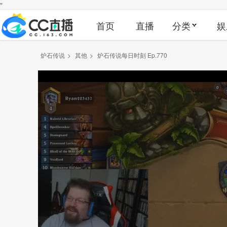
"
首页
直播
分类
娱
炉石传说
>
其他
>
炉石传说每日时刻 Ep.770