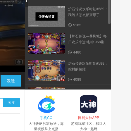
炉石传说欢乐时刻#589：
我随从怎么都变形了
5185
【炉石传说—暴风城】每
日欢乐幸运时刻1968期
4480
炉石传说欢乐时刻#588：
蛇村的荣耀
4089
发送
炉石传说欢乐时刻#590：
最强5费11白板
关注
5784
手机CC
【炉石传说—暴风城】每
网易大神APP
大神攻略独家放送，海
日欢乐幸运时刻1970期
游戏玩家社区，和红人
量视频掌上点播
大神一起玩