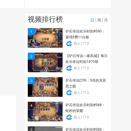
4717
【炉石传说—暴风城】每
视频排行榜
日欢乐幸运时刻1966期
日
周
月
2028
炉石传说欢乐时刻#590：
1
最强5费11白板
【炉石传说—暴风城】每
路人1713
日欢乐幸运时刻1965期
【炉石传说—暴风城】每日
2
3289
欢乐幸运时刻1970期
路人1713
炉石传说OTK：5倍的克苏
3
恩之眼
路人1713
炉石传说欢乐时刻#588：
4
蛇村的荣耀
路人1713
炉石传说欢乐时刻#589：
5