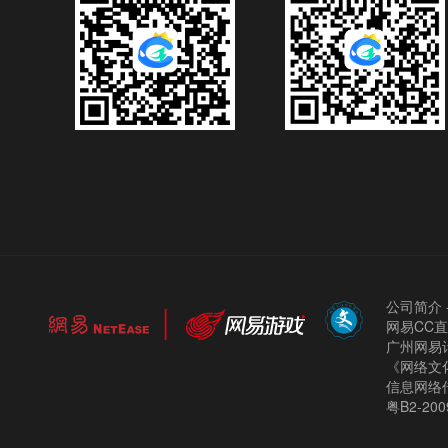
公司简介
网易CC
广州网易计
《网络文化
信息网络
粤B2-200