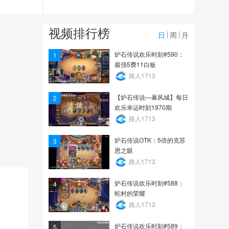
4717
【炉石传说—暴风城】每
视频排行榜
日欢乐幸运时刻1966期
日
周
月
2028
炉石传说欢乐时刻#590：
1
最强5费11白板
【炉石传说—暴风城】每
路人1713
日欢乐幸运时刻1965期
【炉石传说—暴风城】每日
2
3289
欢乐幸运时刻1970期
路人1713
炉石传说OTK：5倍的克苏
3
恩之眼
路人1713
炉石传说欢乐时刻#588：
4
蛇村的荣耀
路人1713
炉石传说欢乐时刻#589：
5