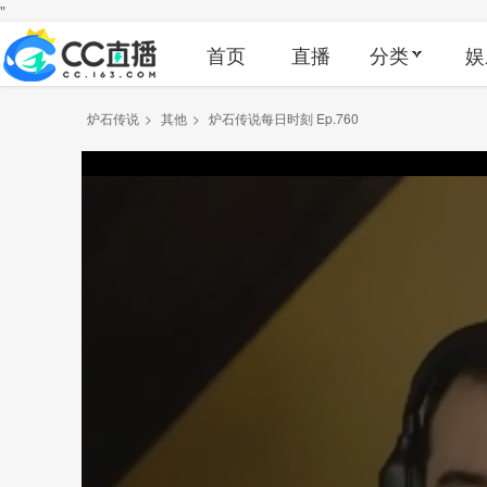
"
首页
直播
分类
娱
炉石传说
>
其他
>
炉石传说每日时刻 Ep.760