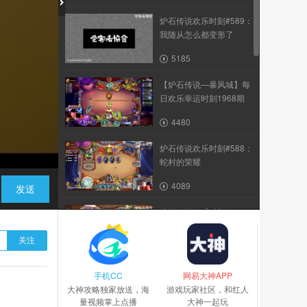
炉石传说欢乐时刻#589：
我随从怎么都变形了
5185
【炉石传说—暴风城】每
日欢乐幸运时刻1968期
4480
炉石传说欢乐时刻#588：
蛇村的荣耀
4089
发送
炉石传说欢乐时刻#590：
最强5费11白板
关注
5784
手机CC
【炉石传说—暴风城】每
网易大神APP
大神攻略独家放送，海
日欢乐幸运时刻1970期
游戏玩家社区，和红人
量视频掌上点播
大神一起玩