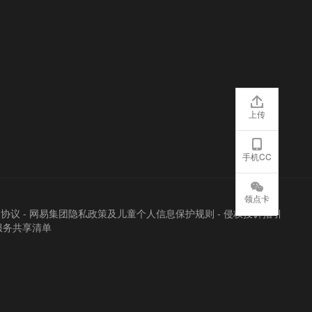
上传
手机CC
领点卡
户协议
-
网易集团隐私政策及儿童个人信息保护规则
-
侵权投诉指引
服务共享清单