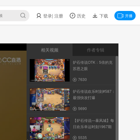
登录
| 注册
历史
下载
开播
相关视频
作者专辑
炉石传说OTK：5倍的克
苏恩之眼
7630
炉石传说欢乐时刻#587：
最强快攻打爆
5690
【炉石传说—暴风城】每
日欢乐幸运时刻1967期
5535