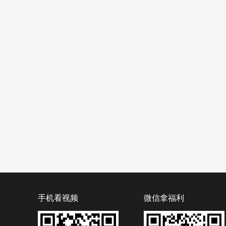
手机看视频
微信拿福利