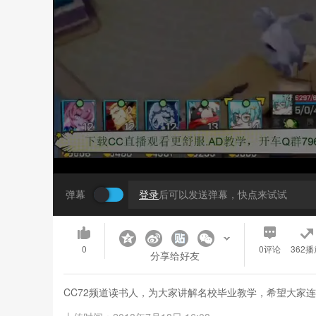
弹幕
登录
后可以发送弹幕，快点来试试
0
0
评论
362播
分享给好友
CC72频道读书人，为大家讲解名校毕业教学，希望大家连胜