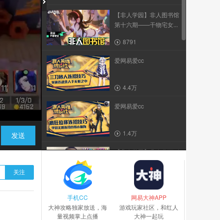
【非人学园】非人图书馆
第十六期——干物宅女...
8791
爱网易爱cc
4.4万
爱网易爱cc
1.4万
发送
【非人学园】非人你可别
伤害单身狗了...
关注
533
手机CC
爱网易爱cc
网易大神APP
大神攻略独家放送，海
游戏玩家社区，和红人
量视频掌上点播
大神一起玩