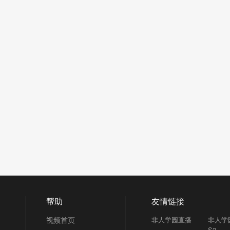
帮助
友情链接
视频首页
非人学园直播
非人学
S2