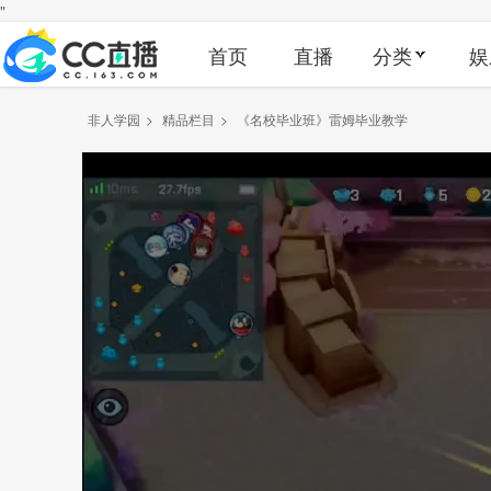
"
首页
直播
分类
娱
非人学园
>
精品栏目
>
《名校毕业班》雷姆毕业教学