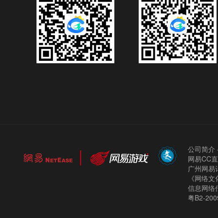
公司简介
网易CC
广州网易计
《网络文化
信息网络
粤B2-200