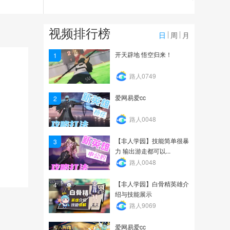
1.5万
爱网易爱cc
视频排行榜
日
周
月
1.3万
开天辟地 悟空归来！
1
【非人学园】黑白无常介
路人0749
绍与技能展示
爱网易爱cc
2
2.6万
路人0048
【非人学园】技能简单很暴
3
力 输出游走都可以...
路人0048
【非人学园】白骨精英雄介
4
绍与技能展示
路人9069
爱网易爱cc
5