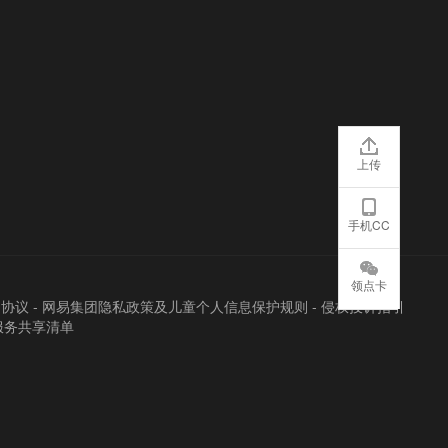
上传
手机CC
领点卡
户协议
-
网易集团隐私政策及儿童个人信息保护规则
-
侵权投诉指引
服务共享清单