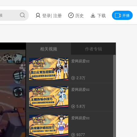
登录
| 注册
历史
下载
开播
相关视频
作者专辑
爱网易爱cc
2.3万
爱网易爱cc
5.8万
爱网易爱cc
9377